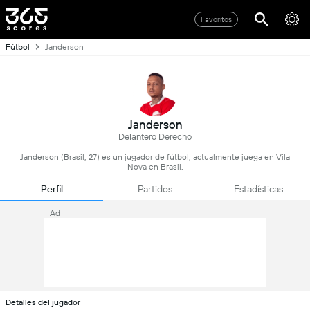
Favoritos
Fútbol
Janderson
Janderson
Delantero Derecho
Janderson (Brasil, 27) es un jugador de fútbol, actualmente juega en Vila
Nova en Brasil.
Perfil
Partidos
Estadísticas
Ad
Detalles del jugador