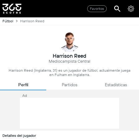
Favoritos
Fútbol
Harrison Reed
Harrison Reed
Mediocampista Central
Harrison Reed (Inglaterra, 31) es un jugador de fútbol, actualmente juega
en Fulham en Inglaterra.
Perfil
Partidos
Estadísticas
Ad
Detalles del jugador