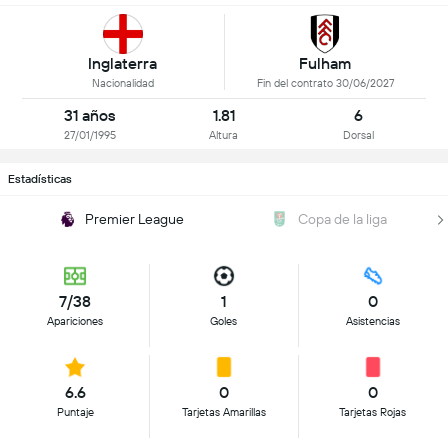
Inglaterra
Fulham
Nacionalidad
Fin del contrato 30/06/2027
31 años
1.81
6
27/01/1995
Altura
Dorsal
Estadísticas
Premier League
Copa de la liga
7/38
1
0
Apariciones
Goles
Asistencias
6.6
0
0
Puntaje
Tarjetas Amarillas
Tarjetas Rojas