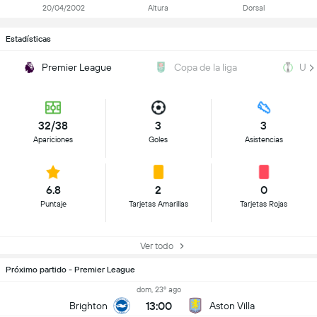
20/04/2002
Altura
Dorsal
Estadísticas
Premier League
Copa de la liga
UEF
32/38
3
3
Apariciones
Goles
Asistencias
6.8
2
0
Puntaje
Tarjetas Amarillas
Tarjetas Rojas
Ver todo
Próximo partido - Premier League
dom, 23º ago
13:00
Brighton
Aston Villa