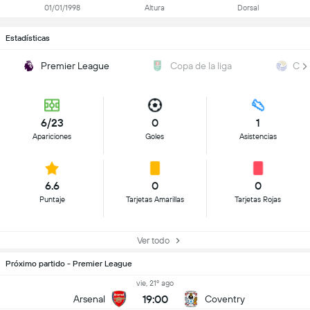
01/01/1998
Altura
Dorsal
Estadísticas
Premier League
Copa de la liga
Cha
6/23
0
1
Apariciones
Goles
Asistencias
6.6
0
0
Puntaje
Tarjetas Amarillas
Tarjetas Rojas
Ver todo
Próximo partido - Premier League
vie, 21º ago
19:00
Arsenal
Coventry