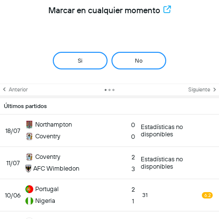
Marcar en cualquier momento
Si
No
Anterior
Siguiente
Últimos partidos
Northampton
0
Estadísticas no
18/07
disponibles
Coventry
0
Coventry
2
Estadísticas no
11/07
disponibles
AFC Wimbledon
3
Portugal
2
10/06
31
6.2
Nigeria
1