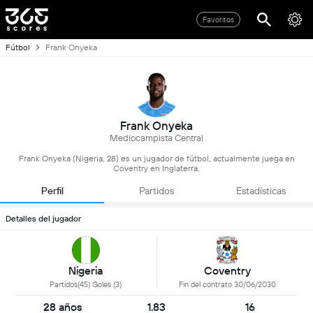
Favoritos
Fútbol
Frank Onyeka
Frank Onyeka
Mediocampista Central
Frank Onyeka (Nigeria, 28) es un jugador de fútbol, actualmente juega en
Coventry en Inglaterra.
Perfil
Partidos
Estadísticas
Detalles del jugador
Nigeria
Coventry
Partidos(45) Goles (3)
Fin del contrato 30/06/2030
28 años
1.83
16