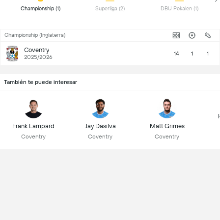
 Championship (1) 
 Superliga (2) 
 DBU Pokalen (1) 
Championship (Inglaterra)
Coventry
14
1
1
2025/2026
También te puede interesar
Frank Lampard
Jay Dasilva
Matt Grimes
Coventry
Coventry
Coventry