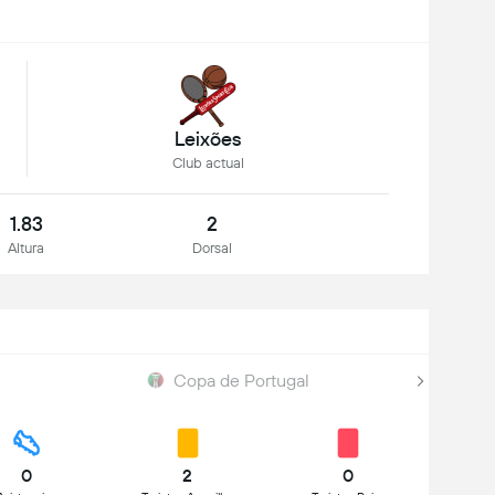
Leixões
Club actual
1.83
2
Altura
Dorsal
Copa de Portugal
0
2
0