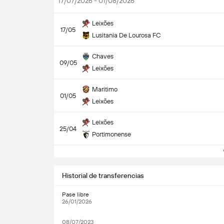
17/07/2026 - 01/08/2026
Leixões
17/05
Lusitania De Lourosa FC
Chaves
09/05
Leixões
Maritimo
01/05
Leixões
Leixões
25/04
Portimonense
Ve
Historial de transferencias
Pase libre
26/01/2026
08/07/2023