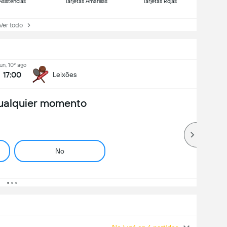
Asistencias
Tarjetas Amarillas
Tarjetas Rojas
r todo
lun, 10º ago
17:00
Leixões
ualquier momento
No