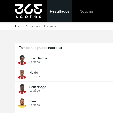
Resultados
Noticias
Fútbol
Fernando Fonseca
También te puede interesar
Bryan Rochez
Leixões
Naldo
Leixões
Serif Nhaga
Leixões
Simão
Leixões