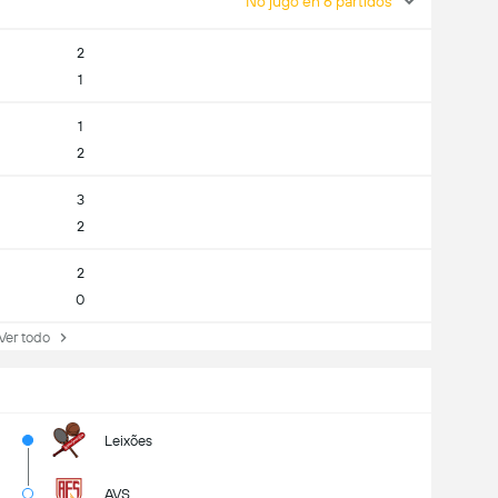
No jugó en 6 partidos
2
1
1
2
3
2
2
0
r todo
Leixões
AVS