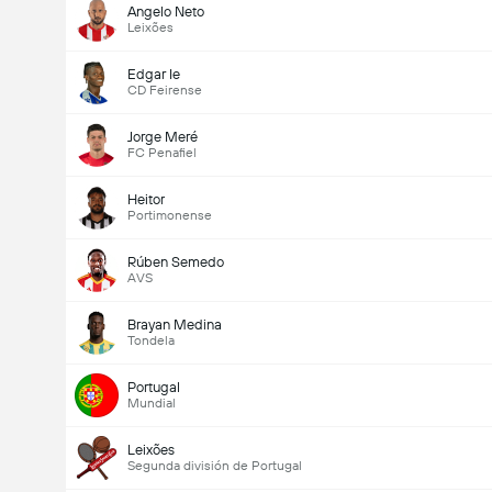
Angelo Neto
Leixões
Edgar Ie
CD Feirense
Jorge Meré
FC Penafiel
Heitor
Portimonense
Rúben Semedo
AVS
Brayan Medina
Tondela
Portugal
Mundial
Leixões
Segunda división de Portugal