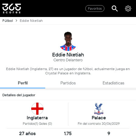
Favoritos
Fútbol
Eddie Nketiah
Eddie Nketiah
Centro Delantero
Eddie Nketiah (Inglaterra, 27) es un jugador de fútbol, actualmente juega en
Crystal Palace en Inglaterra.
Perfil
Partidos
Estadísticas
Detalles del jugador
Inglaterra
Palace
Partidos(1) Goles (0)
Fin del contrato 30/06/2029
27 años
1.75
9