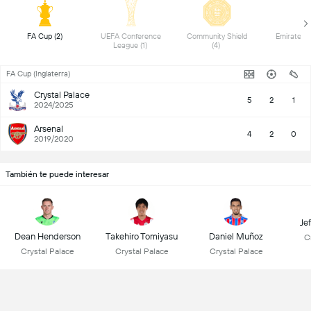
 FA Cup (2) 
 UEFA Conference 
 Community Shield 
League (1) 
(4) 
FA Cup (Inglaterra)
Crystal Palace
5
2
1
2024/2025
Arsenal
4
2
0
2019/2020
También te puede interesar
Je
Dean Henderson
Takehiro Tomiyasu
Daniel Muñoz
C
Crystal Palace
Crystal Palace
Crystal Palace