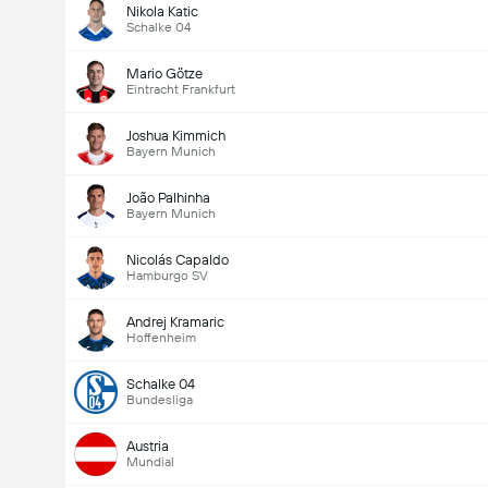
Nikola Katic
Schalke 04
Mario Götze
Eintracht Frankfurt
Joshua Kimmich
Bayern Munich
João Palhinha
Bayern Munich
Nicolás Capaldo
Hamburgo SV
Andrej Kramaric
Hoffenheim
Schalke 04
Bundesliga
Austria
Mundial