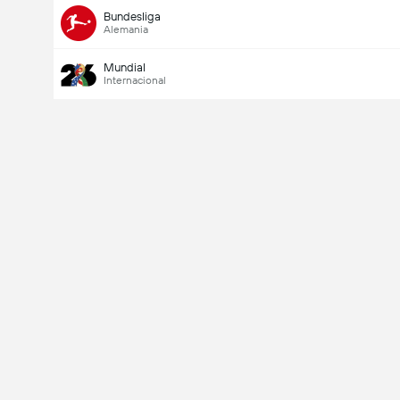
Bundesliga
Alemania
Mundial
Internacional
Último goleador
Si
No