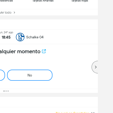
Asistencias
Tarjetas Amarillas
Tarjetas Rojas
r todo
lun, 24º ago
18:45
Schalke 04
alquier momento
No