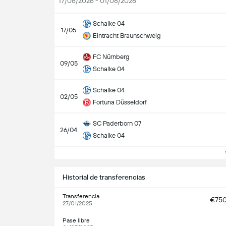
17/06/2026 - 01/08/2026
Schalke 04
17/05
Eintracht Braunschweig
FC Nürnberg
09/05
Schalke 04
Schalke 04
02/05
Fortuna Düsseldorf
SC Paderborn 07
26/04
Schalke 04
Ve
Historial de transferencias
Transferencia
€75
27/01/2025
Pase libre