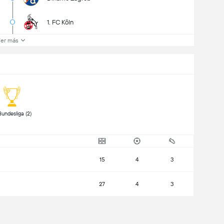
1. FC Köln
er más
 2. Bundesliga (2) 
15
4
3
27
4
3