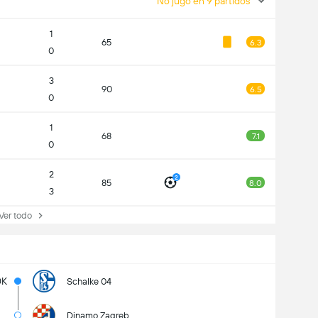
No jugó en 9 partidos
1
65
6.3
0
3
90
6.5
0
1
68
7.1
0
2
2
85
8.0
3
r todo
0K
Schalke 04
Dinamo Zagreb