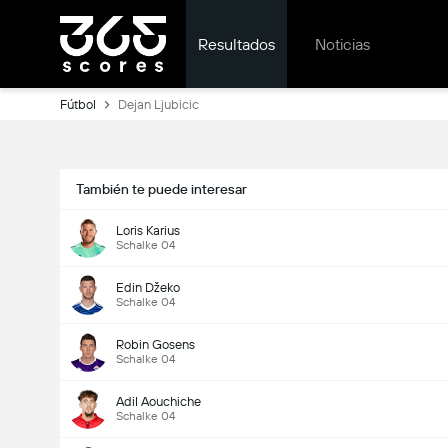
Resultados
Noticias
Fútbol
Dejan Ljubicic
También te puede interesar
Loris Karius
Schalke 04
Edin Džeko
Schalke 04
Robin Gosens
Schalke 04
Adil Aouchiche
Schalke 04