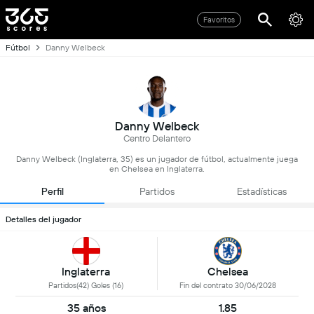
Favoritos
Fútbol
Danny Welbeck
Danny Welbeck
Centro Delantero
Danny Welbeck (Inglaterra, 35) es un jugador de fútbol, actualmente juega
en Chelsea en Inglaterra.
Perfil
Partidos
Estadísticas
Detalles del jugador
Inglaterra
Chelsea
Partidos(42) Goles (16)
Fin del contrato 30/06/2028
35 años
1.85