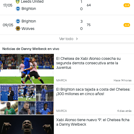
Leeds United
1
17/05
64
6.4
Brighton
0
Brighton
3
09/05
75
6.4
Wolves
0
Ver todo
Noticias de Danny Welbeck en vivo
El Chelsea de Xabi Alonso cosecha su
segunda derrota consecutiva ante la
Juventus
MARCA
Hace 14 horas
El Brighton saca tajada a costa del Chelsea:
¡300 millones en cinco años!
MARCA
4 dias atrás
Xabi Alonso tiene nuevo '9': el Chelsea ficha
a Danny Welbeck