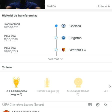
MARCA
5 dias atrás
Historial de transferencias
Transferencia
Chelsea
01/08/2026
Pase libre
Brighton
18/10/2020
Pase libre
Watford FC
07/08/2019
Ver más
Trofeos
 UEFA Champions 
 Premier League (3) 
 Mundial de Clubes 
League (1) 
(1) 
UEFA Champions League (Europa)