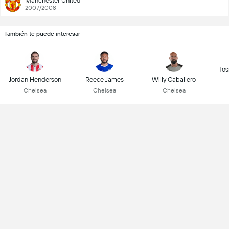
Manchester United
2007/2008
También te puede interesar
Tos
Jordan Henderson
Reece James
Willy Caballero
Chelsea
Chelsea
Chelsea