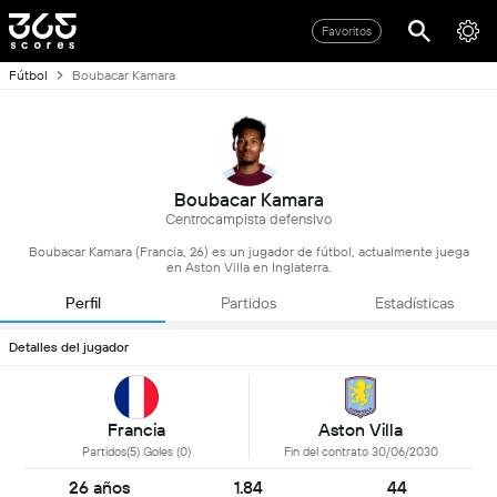
Favoritos
Fútbol
Boubacar Kamara
Boubacar Kamara
Centrocampista defensivo
Boubacar Kamara (Francia, 26) es un jugador de fútbol, actualmente juega
en Aston Villa en Inglaterra.
Perfil
Partidos
Estadísticas
Detalles del jugador
Francia
Aston Villa
Partidos(5) Goles (0)
Fin del contrato 30/06/2030
26 años
1.84
44