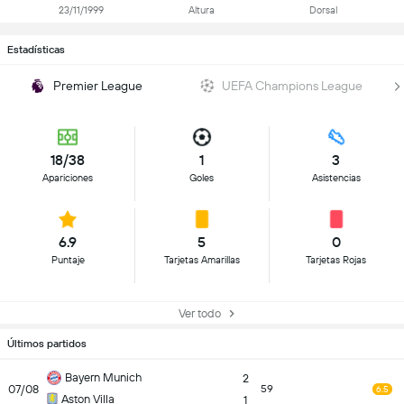
23/11/1999
Altura
Dorsal
Estadísticas
Premier League
UEFA Champions League
18/38
1
3
Apariciones
Goles
Asistencias
6.9
5
0
Puntaje
Tarjetas Amarillas
Tarjetas Rojas
Ver todo
Últimos partidos
Bayern Munich
2
07/08
59
6.5
Aston Villa
1