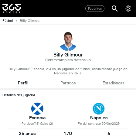
Favoritos
Fútbol
Billy Gilmour
Billy Gilmour
Centrocampista defensivo
Billy Gilmour (Escocia, 25) es un jugador de fútbol, actualmente juega en
Nápoles en Italia.
Perfil
Partidos
Estadísticas
Detalles del jugador
Escocia
Nápoles
Partidos(46) Goles (2)
Fin del contrato 30/06/2029
25 años
1.70
6