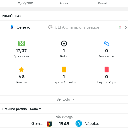
11/06/2001
Altura
Dorsal
Estadísticas
Serie A
UEFA Champions League
Co
17/37
1
0
Apariciones
Goles
Asistencias
6.8
1
0
Puntaje
Tarjetas Amarillas
Tarjetas Rojas
Ver todo
Próximo partido - Serie A
sáb, 22º ago
18:45
Genoa
Nápoles