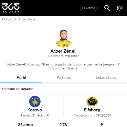
Favoritos
Fútbol
Arber Zeneli
Arber Zeneli
Delantero Izquierdo
Arber Zeneli (Kosovo, 31) es un jugador de fútbol, actualmente juega en IF
Elfsborg en Suecia.
Perfil
Partidos
Estadísticas
Detalles del jugador
Kosovo
Elfsborg
Partidos(31) Goles (9)
Fin del contrato 31/12/2027
31 años
1.76
9