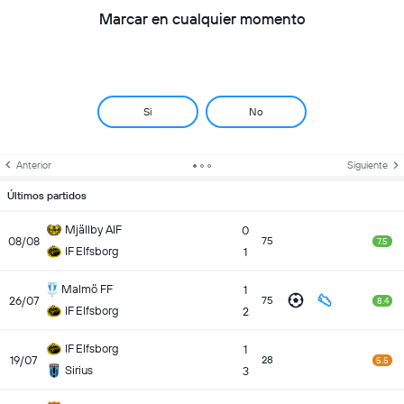
Marcar en cualquier momento
Si
No
Anterior
Siguiente
Últimos partidos
Mjällby AIF
0
08/08
75
7.5
IF Elfsborg
1
Malmö FF
1
26/07
75
8.4
IF Elfsborg
2
IF Elfsborg
1
19/07
28
5.5
Sirius
3