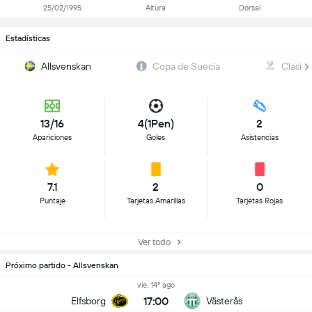
25/02/1995
Altura
Dorsal
Estadísticas
Allsvenskan
Copa de Suecia
Clasifi
13/16
4(1Pen)
2
Apariciones
Goles
Asistencias
7.1
2
0
Puntaje
Tarjetas Amarillas
Tarjetas Rojas
Ver todo
Próximo partido - Allsvenskan
vie, 14º ago
17:00
Elfsborg
Västerås