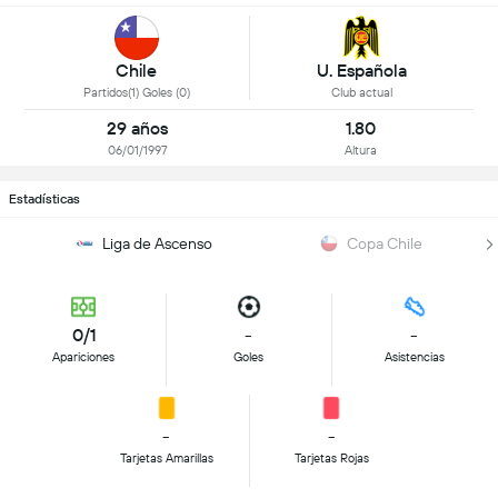
Chile
U. Española
Partidos(1) Goles (0)
Club actual
29 años
1.80
06/01/1997
Altura
Estadísticas
Liga de Ascenso
Copa Chile
0/1
-
-
Apariciones
Goles
Asistencias
-
-
Tarjetas Amarillas
Tarjetas Rojas