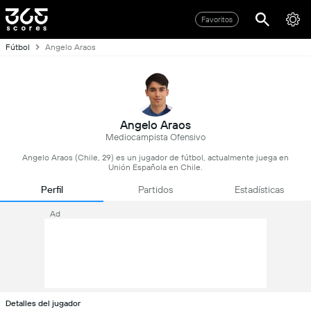
Favoritos
Fútbol
Angelo Araos
Angelo Araos
Mediocampista Ofensivo
Angelo Araos (Chile, 29) es un jugador de fútbol, actualmente juega en
Unión Española en Chile.
Perfil
Partidos
Estadísticas
Ad
Detalles del jugador