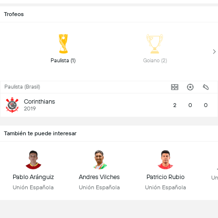
Trofeos
 Paulista (1) 
 Goiano (2) 
Paulista (Brasil)
Corinthians
2
0
0
2019
También te puede interesar
Pablo Aránguiz
Andres Vilches
Patricio Rubio
Un
Unión Española
Unión Española
Unión Española