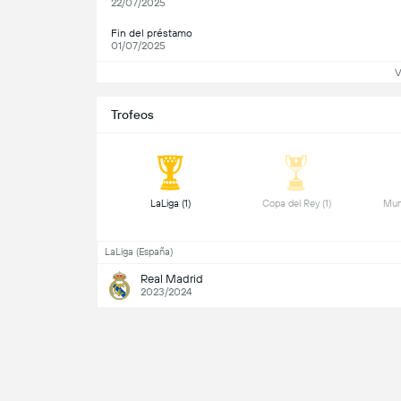
22/07/2025
Fin del préstamo
01/07/2025
V
Trofeos
 LaLiga (1) 
 Copa del Rey (1) 
 Mun
LaLiga (España)
Real Madrid
2023/2024