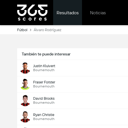
Resultados
Noticias
Fútbol
Álvaro Rodríguez
También te puede interesar
Justin Kluivert
Bournemouth
Fraser Forster
Bournemouth
David Brooks
Bournemouth
Ryan Christie
Bournemouth