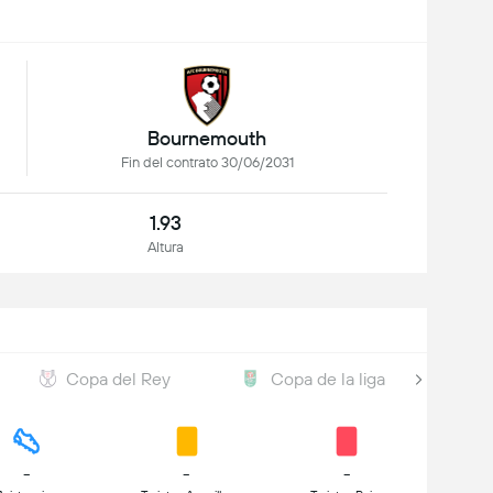
Bournemouth
Fin del contrato 30/06/2031
1.93
Altura
Copa del Rey
Copa de la liga
-
-
-