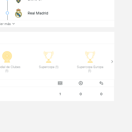
Real Madrid
er más
dial de Clubes 
 Supercopa (1) 
 Supercopa Europa 
(1) 
(1) 
1
0
0