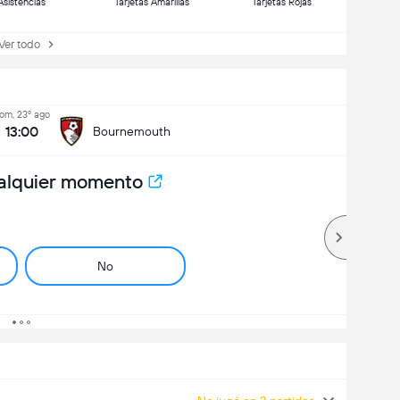
Asistencias
Tarjetas Amarillas
Tarjetas Rojas
r todo
om, 23º ago
13:00
Bournemouth
alquier momento
No