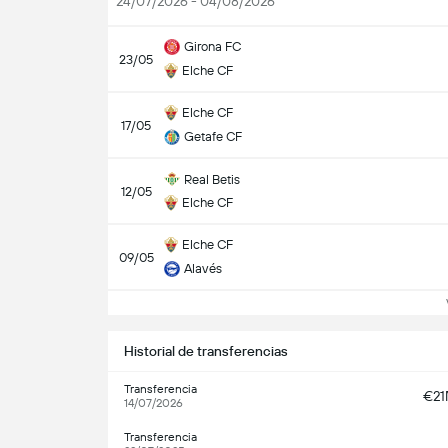
24/07/2026 - 04/08/2026
Girona FC
23/05
Elche CF
Elche CF
17/05
Getafe CF
Real Betis
12/05
Elche CF
Elche CF
09/05
Alavés
Ve
Historial de transferencias
Transferencia
€2
14/07/2026
Transferencia