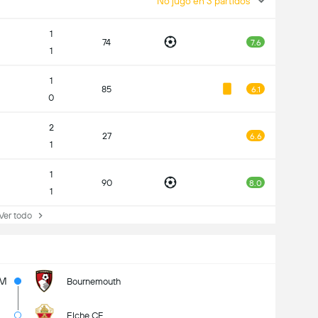
No jugó en 3 partidos
1
74
7.6
1
1
85
6.1
0
2
27
6.6
1
1
90
8.0
1
r todo
1M
Bournemouth
Elche CF