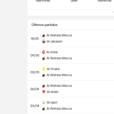
Apariciones
Goles
Asistencias
Ve
Últimos partidos
Al Wehda Mecca
14/05
Al Jabalain
Al-Jndal
09/05
Al Wehda Mecca
Al Oruba
02/05
Al Wehda Mecca
Al Wehda Mecca
26/04
Al-Arabi
Al-Jabil
20/04
Al Wehda Mecca