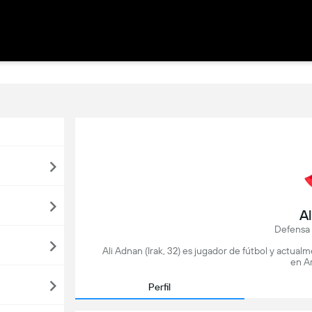
A
Defensa 
Ali Adnan (Irak, 32) es jugador de fútbol y actua
en Ar
Perfil