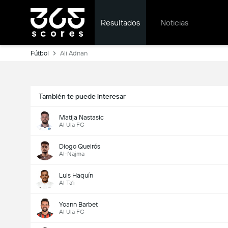
Resultados
Noticias
Fútbol
Ali Adnan
También te puede interesar
Matija Nastasic
Al Ula FC
Diogo Queirós
Al-Najma
Luis Haquín
Al Ta'i
Yoann Barbet
Al Ula FC