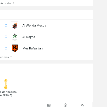
r todo
Al Wehda Mecca
Al-Najma
Mes Rafsanjan
er más
a de Naciones 
del Golfo (1) 