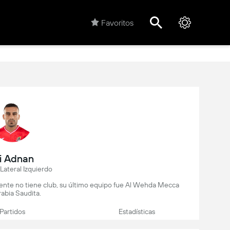
Favoritos
li Adnan
Lateral Izquierdo
lmente no tiene club, su último equipo fue Al Wehda Mecca
abia Saudita.
Partidos
Estadísticas