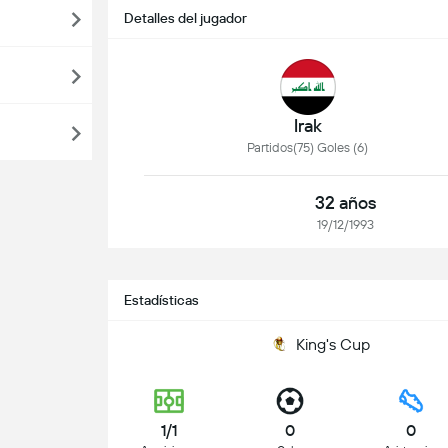
Detalles del jugador
Irak
Partidos(75) Goles (6)
32 años
19/12/1993
Estadísticas
King's Cup
1/1
0
0