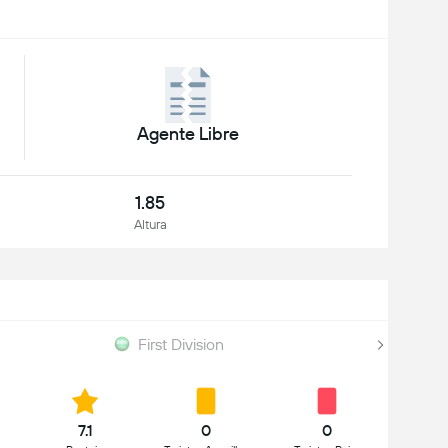
Agente Libre
1.85
Altura
First Division
7.1
0
0