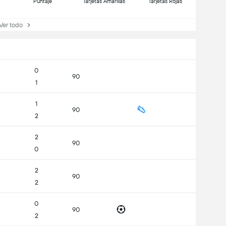
Puntaje
Tarjetas Amarillas
Tarjetas Rojas
r todo
0
90
1
1
90
2
2
90
0
2
90
2
0
90
2