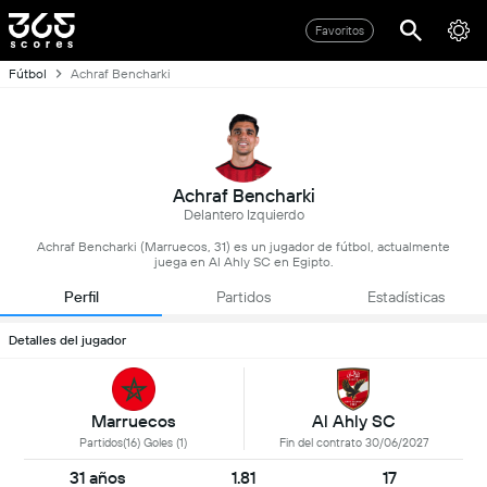
Favoritos
Fútbol
Achraf Bencharki
Achraf Bencharki
Delantero Izquierdo
Achraf Bencharki (Marruecos, 31) es un jugador de fútbol, actualmente
juega en Al Ahly SC en Egipto.
Perfil
Partidos
Estadísticas
Detalles del jugador
Marruecos
Al Ahly SC
Partidos(16) Goles (1)
Fin del contrato 30/06/2027
31 años
1.81
17