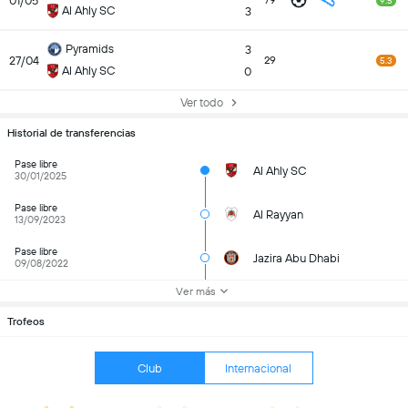
01/05
79
9.5
Al Ahly SC
3
Pyramids
3
27/04
29
5.3
Al Ahly SC
0
Ver todo
Historial de transferencias
Pase libre
Al Ahly SC
30/01/2025
Pase libre
Al Rayyan
13/09/2023
Pase libre
Jazira Abu Dhabi
09/08/2022
Ver más
Trofeos
Club
Internacional