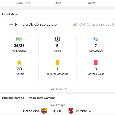
24/09/1994
Altura
Dorsal
Estadísticas
Primera División de Egipto
CAF Champions Leag
26/26
5
7
Apariciones
Goles
Asistencias
7.0
1
0
Puntaje
Tarjetas Amarillas
Tarjetas Rojas
Ver todo
Próximo partido - Trofeo Joan Gamper
mié, 19º ago
18:00
Barcelona
Al Ahly SC