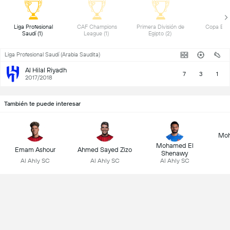
 Liga Profesional 
 CAF Champions 
 Primera División de 
Saudí (1) 
League (1) 
Egipto (2) 
Liga Profesional Saudí (Arabia Saudita)
Al Hilal Riyadh
7
3
1
2017/2018
También te puede interesar
Mo
Mohamed El
Emam Ashour
Ahmed Sayed Zizo
Shenawy
Al Ahly SC
Al Ahly SC
Al Ahly SC