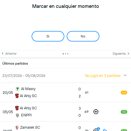
Marcar en cualquier momento
Si
No
Anterior
Siguiente
Últimos partidos
23/07/2026 - 05/08/2026
No jugó en 3 partidos
Al Masry
0
20/05
61
6.4
Al Ahly SC
2
Al Ahly SC
3
05/05
69
7.3
ENPPI
0
Zamalek SC
0
2