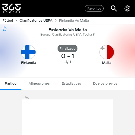
Favoritos
Fútbol
Clasificatorios UEFA
Finlandia Vs Malta
Finlandia Vs Malta
Europa, Clasificatorios UEFA, Fecha 9
Finalizado
0
-
1
14/11
Finlandia
Malta
Partido
Alineaciones
Estadísticas
Duelos previos
Ad