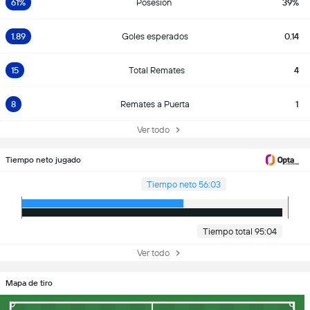
61%
Posesión
39%
1.89
Goles esperados
0.14
15
Total Remates
4
8
Remates a Puerta
1
Ver todo
Tiempo neto jugado
Tiempo neto 56:03
Tiempo total 95:04
Ver todo
Mapa de tiro