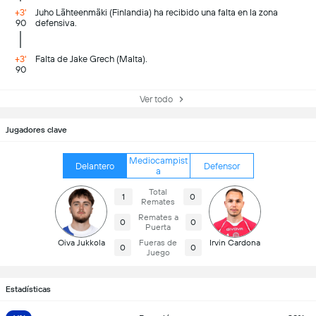
+3'
Juho Lähteenmäki (Finlandia) ha recibido una falta en la zona
90
defensiva.
+3'
Falta de Jake Grech (Malta).
90
Ver todo
Jugadores clave
Mediocampist
Delantero
Defensor
a
Total
1
0
Remates
Remates a
0
0
Puerta
Oiva Jukkola
Fueras de
Irvin Cardona
0
0
Juego
Estadísticas