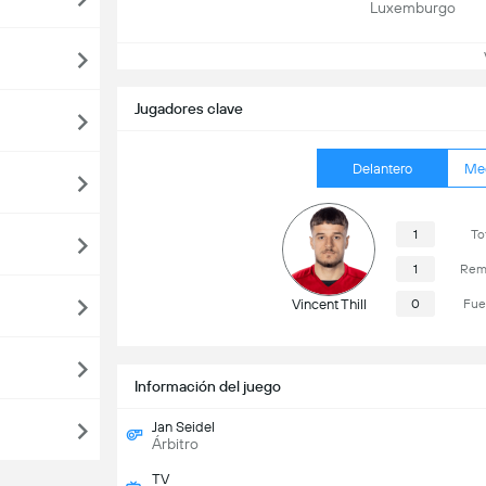
Luxemburgo
Ve
Jugadores clave
Delantero
Me
1
To
1
Rema
Vincent Thill
0
Fue
Información del juego
Jan Seidel
Árbitro
TV