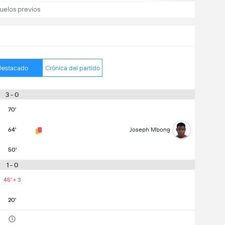
uelos previos
Destacado
Crónica del partido
3 - 0
70'
64'
Joseph Mbong
50'
1 - 0
45' + 3
20'