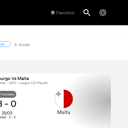
Favoritos
uir
22.64M
urgo Vs Malta
iones - UEFA - League C/D Playoffs
Finalizado
3
-
0
Malta
31/03
lobal
5 - 0