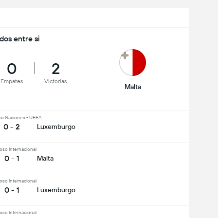
idos entre si
0
2
Empates
Victorias
Malta
las Naciones - UEFA
0 - 2
Luxemburgo
oso Internacional
0 - 1
Malta
oso Internacional
0 - 1
Luxemburgo
oso Internacional