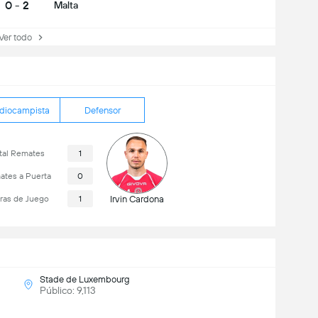
0 - 2
Malta
r todo
diocampista
Defensor
tal Remates
1
tes a Puerta
0
ras de Juego
1
Irvin Cardona
Stade de Luxembourg
Público: 9,113