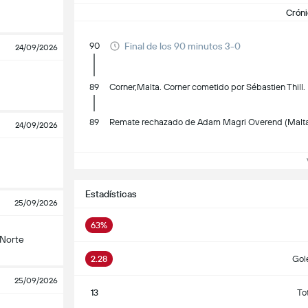
Cróni
90
Final de los 90 minutos 3-0
24/09/2026
89
Corner,Malta. Corner cometido por Sébastien Thill.
89
Remate rechazado de Adam Magri Overend (Malta)
24/09/2026
Ve
Estadísticas
25/09/2026
63%
 Norte
2.28
Gol
25/09/2026
13
To