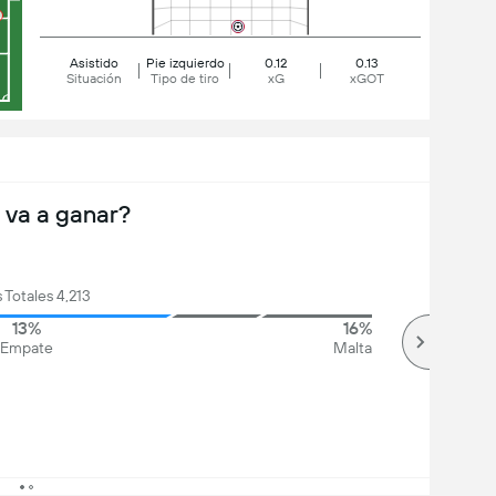
Asistido
Pie izquierdo
0.12
0.13
Situación
Tipo de tiro
xG
xGOT
 va a ganar?
 Totales 4,213
13%
16%
Empate
Malta