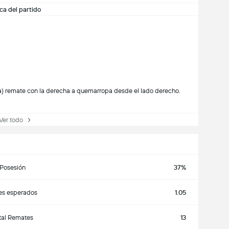
ca del partido
 remate con la derecha a quemarropa desde el lado derecho.
r todo
Posesión
37%
es esperados
1.05
tal Remates
13