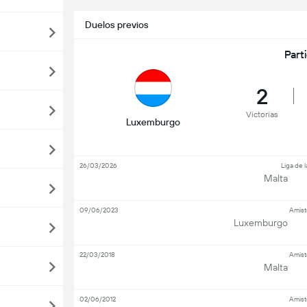
Duelos previos
Part
2
Victorias
Luxemburgo
26/03/2026
Liga de 
Malta
09/06/2023
Amist
Luxemburgo
22/03/2018
Amist
Malta
02/06/2012
Amist