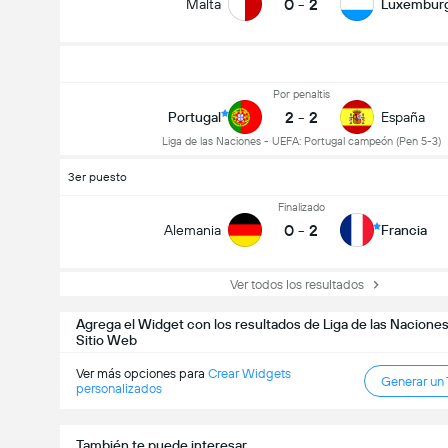
0
-
2
Malta
Luxembur
Por penaltis
2
-
2
Portugal
España
Liga de las Naciones - UEFA: Portugal campeón (Pen 5-3)
3er puesto
Goles en el partido (2.5)
Finalizado
0
-
2
Alemania
Francia
Ver todos los resultados
Agrega el Widget con los resultados de Liga de las Naciones
Sitio Web
Ver más opciones para
Crear Widgets
Generar un
personalizados
También te puede interesar