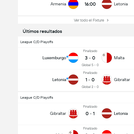
16:00
Armenia
Letonia
Ver todo el Fixture
Últimos resultados
League C/D Playoffs
Finalizado
3
-
0
Luxemburgo
Malta
Global 5 - 0
Finalizado
1
-
0
Letonia
Gibraltar
Global 2 - 0
League C/D Playoffs
Finalizado
0
-
1
Gibraltar
Letonia
Finalizado