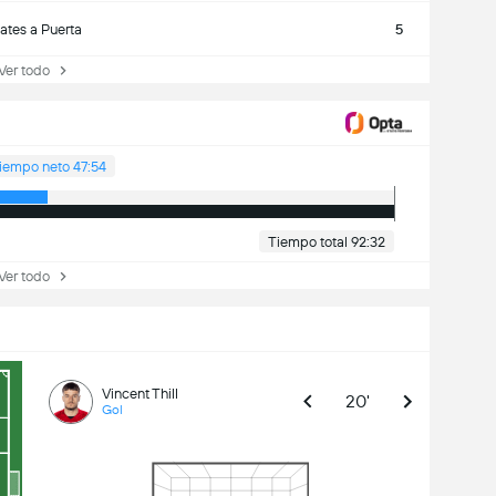
tes a Puerta
5
r todo
iempo neto 47:54
Tiempo total 92:32
r todo
Vincent Thill
20'
Gol