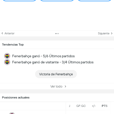
Anterior
Siguiente
Tendencias Top
Fenerbahçe ganó - 5/6 Últimos partidos
Fenerbahçe ganó de visitante - 3/4 Últimos partidos
Victoria de Fenerbahçe
Ver todo
Posiciones actuales
J
GF:GC
+/-
PTS