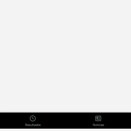
Resultados
Noticias