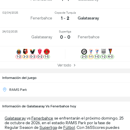
02/04/2025
Copa de Turquía
1 - 2
Fenerbahce
Galatasaray
24/02/2025
Superliga
0 - 0
Galatasaray
Fenerbahce
1
-
2
3
-
3
0
-
3
0
-
2
1
-
5
2
-
0
1
-
1
1
-
0
1
-
2
4
-
0
Ver todo
Información del juego
RAMS Park
Información de Galatasaray Vs Fenerbahce hoy
Galatasaray
vs
Fenerbahce
se enfrentarán el próximo domingo, 25
de octubre de 2026, en el estadio RAMS Park por la fase de
Regular Season de
Superliga
de
Fútbol
. Con 365Scores puedes