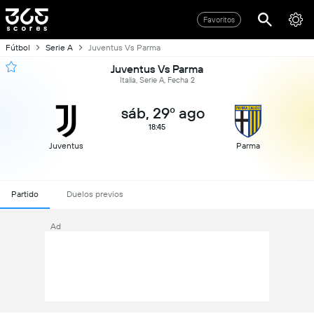
Favoritos
Fútbol
Serie A
Juventus Vs Parma
Juventus Vs Parma
Italia, Serie A, Fecha 2
sáb, 29º ago
18:45
Juventus
Parma
Partido
Duelos previos
Ad