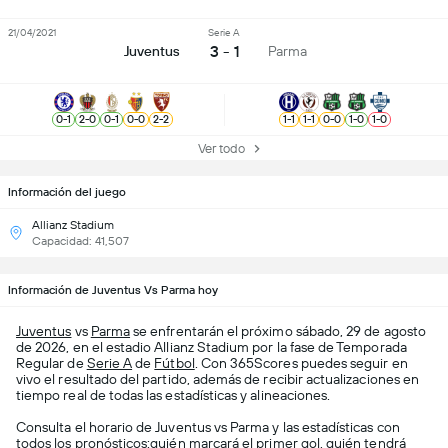
21/04/2021
Serie A
3 - 1
Juventus
Parma
0
-
1
2
-
0
0
-
1
0
-
0
2
-
2
1
-
1
1
-
1
0
-
0
1
-
0
1
-
0
Ver todo
Información del juego
Allianz Stadium
Capacidad: 41,507
Información de Juventus Vs Parma hoy
Juventus
vs
Parma
se enfrentarán el próximo sábado, 29 de agosto
de 2026, en el estadio Allianz Stadium por la fase de Temporada
Regular de
Serie A
de
Fútbol
. Con 365Scores puedes seguir en
vivo el resultado del partido, además de recibir actualizaciones en
tiempo real de todas las estadísticas y alineaciones.
Consulta el horario de Juventus vs Parma y las estadísticas con
todos los pronósticos:quién marcará el primer gol, quién tendrá