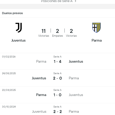
Posiciones de Serie A
Duelos previos
11
2
2
Victorias
Empates
Victorias
Juventus
Parma
01/02/2026
Serie A
1 - 4
Parma
Juventus
24/08/2025
Serie A
2 - 0
Juventus
Parma
23/04/2025
Serie A
1 - 0
Parma
Juventus
30/10/2024
Serie A
2 - 2
Juventus
Parma