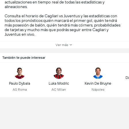
actualizaciones en tiempo real de todas las estadísticas y
alineaciones.
Consulta el horario de Cagliari vs Juventus y las estadísticas con
todos los pronósticos:quién marcará el primer gol, quién tendrá
más posesión de balón, quién tendrá más córners, probabilidades
de tarjetas y mucho más que podrás seguir entre Cagliari y
Juventus en vivo.
Ver más
También te puede interesar
D
Paulo Dybala
Luka Modric
Kevin De Bruyne
AS Roma
AC Milan
Nápoles