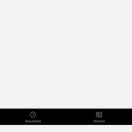
Resultados
Noticias