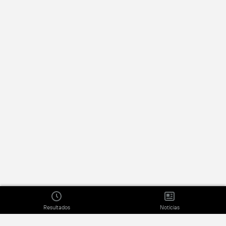
Resultados
Noticias