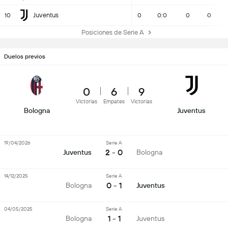
Juventus
10
0
0:0
0
0
Posiciones de Serie A
Duelos previos
0
6
9
Victorias
Empates
Victorias
Bologna
Juventus
19/04/2026
Serie A
2 - 0
Juventus
Bologna
14/12/2025
Serie A
0 - 1
Bologna
Juventus
04/05/2025
Serie A
1 - 1
Bologna
Juventus