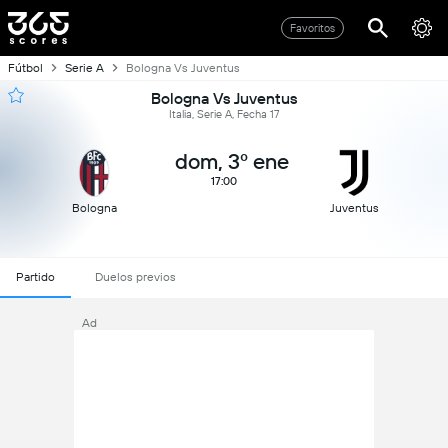
Favoritos
Fútbol
Serie A
Bologna Vs Juventus
Bologna Vs Juventus
Italia, Serie A, Fecha 17
dom, 3º ene
17:00
Bologna
Juventus
Partido
Duelos previos
Ad