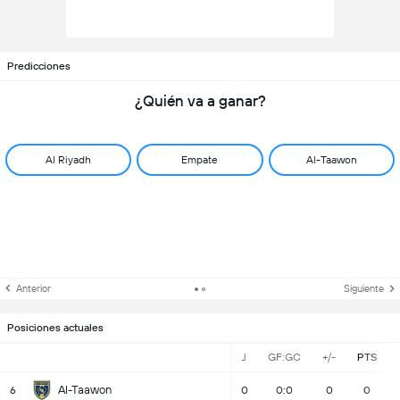
Predicciones
¿Quién va a ganar?
Al Riyadh
Empate
Al-Taawon
Anterior
Siguiente
Posiciones actuales
J
GF:GC
+/-
PTS
Al-Taawon
6
0
0:0
0
0