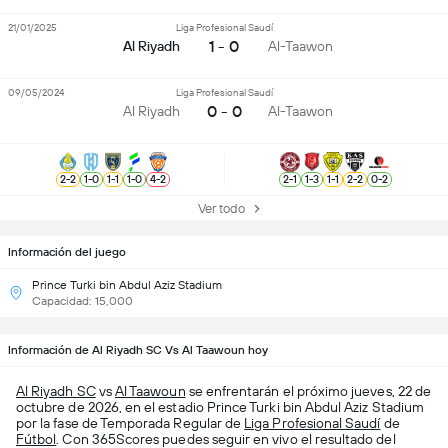
21/01/2025
Liga Profesional Saudí
1 - 0
Al Riyadh
Al-Taawon
09/05/2024
Liga Profesional Saudí
0 - 0
Al Riyadh
Al-Taawon
2
-
2
1
-
0
1
-
1
1
-
0
4
-
2
2
-
1
1
-
3
1
-
1
2
-
2
0
-
2
Ver todo
Información del juego
Prince Turki bin Abdul Aziz Stadium
Capacidad: 15,000
Información de Al Riyadh SC Vs Al Taawoun hoy
Al Riyadh SC
vs
Al Taawoun
se enfrentarán el próximo jueves, 22 de
octubre de 2026, en el estadio Prince Turki bin Abdul Aziz Stadium
por la fase de Temporada Regular de
Liga Profesional Saudí
de
Fútbol
. Con 365Scores puedes seguir en vivo el resultado del