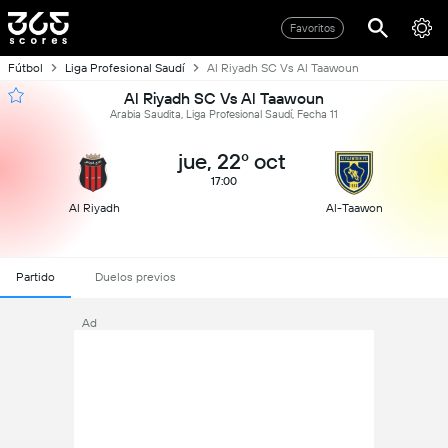
Favoritos
Fútbol
Liga Profesional Saudí
Al Riyadh SC Vs Al Taawoun
Al Riyadh SC Vs Al Taawoun
Arabia Saudita, Liga Profesional Saudí, Fecha 11
jue, 22º oct
17:00
Al Riyadh
Al-Taawon
Partido
Duelos previos
Ad