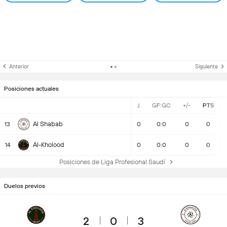
Anterior
Siguiente
Posiciones actuales
J
GF:GC
+/-
PTS
Al Shabab
13
0
0:0
0
0
Al-Kholood
14
0
0:0
0
0
Posiciones de Liga Profesional Saudí
Duelos previos
2
0
3