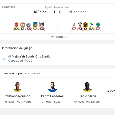
20/01/2025
Liga Profesional Saudí
1 - 0
Al Feiha
Al-Kholood
0
-
0
1
-
4
2
-
0
0
-
0
7
-
0
2
-
0
2
-
1
1
-
1
0
-
0
3
-
0
Ver todo
Información del juego
Al Majma'ah Sports City Stadium
Capacidad: 7,000
También te puede interesar
Alex
Cristiano Ronaldo
Karim Benzema
Sadio Mané
Al Nassr FC Riyadh
Al Hilal Riyadh
Al Nassr FC Riyadh