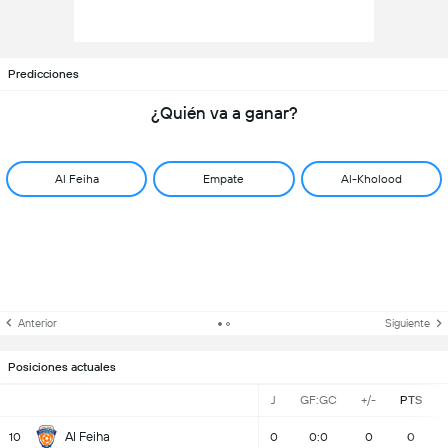
Predicciones
¿Quién va a ganar?
Al Feiha
Empate
Al-Kholood
Anterior
Siguiente
Posiciones actuales
J
GF:GC
+/-
PTS
Al Feiha
10
0
0:0
0
0