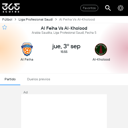
Favoritos
Fútbol
Liga Profesional Saudí
Al Feiha Vs Al-Kholood
Al Feiha Vs Al-Kholood
Arabia Saudita, Liga Profesional Saudí, Fecha 5
jue, 3º sep
15:55
Al Feiha
Al-Kholood
Partido
Duelos previos
Ad