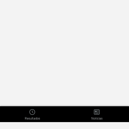
Resultados
Noticias