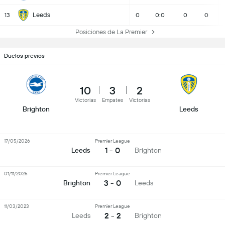
Leeds
13
0
0:0
0
0
Posiciones de La Premier
Duelos previos
10
3
2
Victorias
Empates
Victorias
Brighton
Leeds
17/05/2026
Premier League
1 - 0
Leeds
Brighton
01/11/2025
Premier League
3 - 0
Brighton
Leeds
11/03/2023
Premier League
2 - 2
Leeds
Brighton