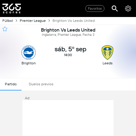
Favoritos
Fútbol
Premier League
Brighton Vs Leeds United
Brighton Vs Leeds United
Inglaterra, Premier League, Fecha 3
sáb, 5º sep
14:00
Brighton
Leeds
Partido
Duelos previos
Ad