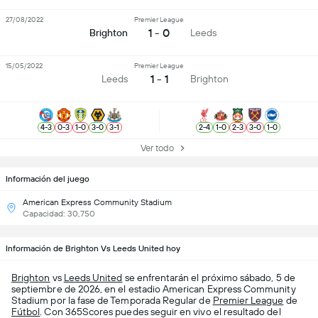
27/08/2022
Premier League
1 - 0
Brighton
Leeds
15/05/2022
Premier League
1 - 1
Leeds
Brighton
4
-
3
0
-
3
1
-
0
3
-
0
3
-
1
2
-
4
1
-
0
2
-
3
3
-
0
1
-
0
Ver todo
Información del juego
American Express Community Stadium
Capacidad: 30,750
Información de Brighton Vs Leeds United hoy
Brighton
vs
Leeds United
se enfrentarán el próximo sábado, 5 de
septiembre de 2026, en el estadio American Express Community
Stadium por la fase de Temporada Regular de
Premier League
de
Fútbol
. Con 365Scores puedes seguir en vivo el resultado del