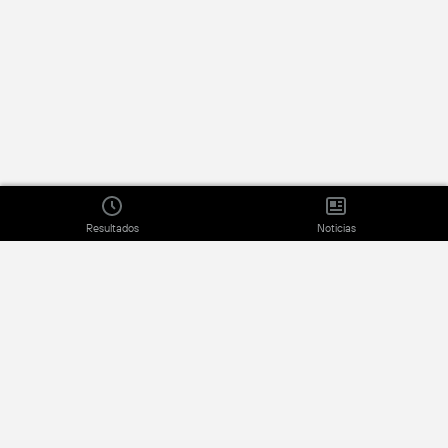
Resultados
Noticias