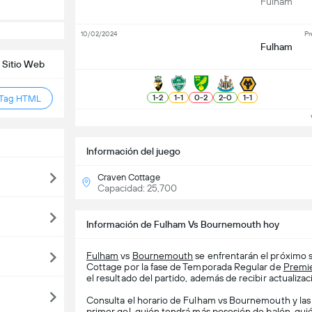
Fulham
10/02/2024
Pr
Fulham
 Sitio Web
1
-
2
1
-
1
0
-
2
2
-
0
1
-
1
 Tag HTML
Ve
Información del juego
Craven Cottage
Capacidad: 25,700
Información de Fulham Vs Bournemouth hoy
Fulham
vs
Bournemouth
se enfrentarán el próximo 
Cottage por la fase de Temporada Regular de
Premi
el resultado del partido, además de recibir actualizac
Consulta el horario de Fulham vs Bournemouth y las 
primer gol, quién tendrá más posesión de balón, qui