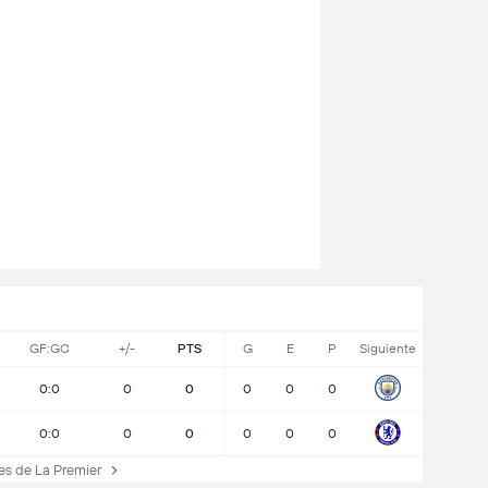
GF:GC
+/-
PTS
G
E
P
Siguiente
0:0
0
0
0
0
0
0:0
0
0
0
0
0
s de La Premier