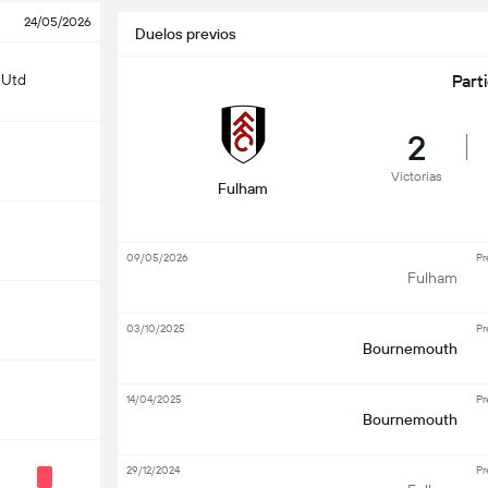
24/05/2026
Duelos previos
 Utd
Part
2
Victorias
Fulham
09/05/2026
Pr
Fulham
03/10/2025
Pr
Bournemouth
14/04/2025
Pr
Bournemouth
29/12/2024
Pr