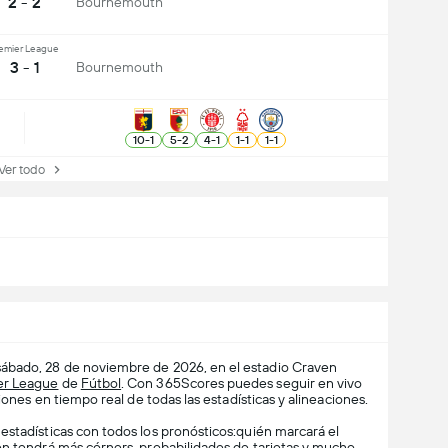
2 - 2
Bournemouth
emier League
3 - 1
Bournemouth
10
-
1
5
-
2
4
-
1
1
-
1
1
-
1
r todo
sábado, 28 de noviembre de 2026, en el estadio Craven
er League
de
Fútbol
. Con 365Scores puedes seguir en vivo
iones en tiempo real de todas las estadísticas y alineaciones.
estadísticas con todos los pronósticos:quién marcará el
én tendrá más córners, probabilidades de tarjetas y mucho