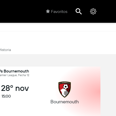
Favoritos
Historia
Vs Bournemouth
remier League, Fecha 12
 28º nov
15:00
Bournemouth