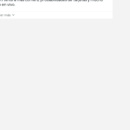
 en vivo.
er más