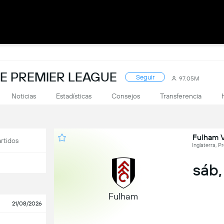
DE PREMIER LEAGUE
Seguir
97.05M
Noticias
Estadísticas
Consejos
Transferencia
Fulham 
rtidos
Inglaterra, P
sáb,
Fulham
21/08/2026