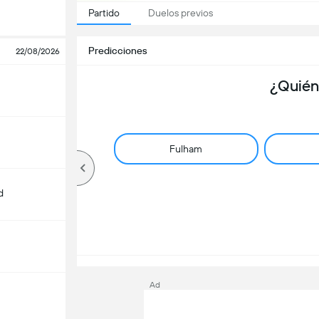
Partido
Duelos previos
Predicciones
22/08/2026
¿Quién
Fulham
d
Ad
m