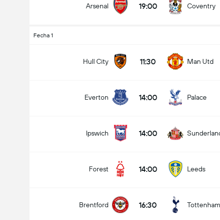
19:00
Arsenal
Coventry
Fecha 1
Goles en el partido (2.5)
11:30
Hull City
Man Utd
14:00
Everton
Palace
Menos de
Más de
14:00
Ipswich
Sunderlan
14:00
Forest
Leeds
16:30
Brentford
Tottenha