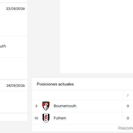
23/08/2026
uth
Posiciones actuales
24/08/2026
J
Bournemouth
3
0
Fulham
10
0
Posicione