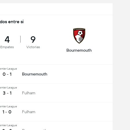
idos entre si
4
9
Empates
Victorias
Bournemouth
emier League
0 - 1
Bournemouth
emier League
3 - 1
Fulham
emier League
1 - 0
Fulham
emier League