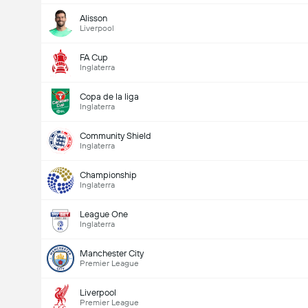
Alisson
Liverpool
FA Cup
Inglaterra
Copa de la liga
Inglaterra
Community Shield
Inglaterra
Championship
Inglaterra
League One
Inglaterra
Manchester City
Premier League
Liverpool
Premier League