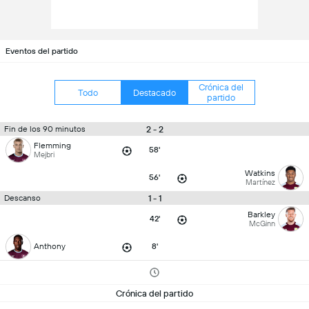
Eventos del partido
Crónica del
Todo
Destacado
partido
2 - 2
Fin de los 90 minutos
Flemming
58'
Mejbri
Watkins
56'
Martínez
1 - 1
Descanso
Barkley
42'
McGinn
Anthony
8'
Crónica del partido