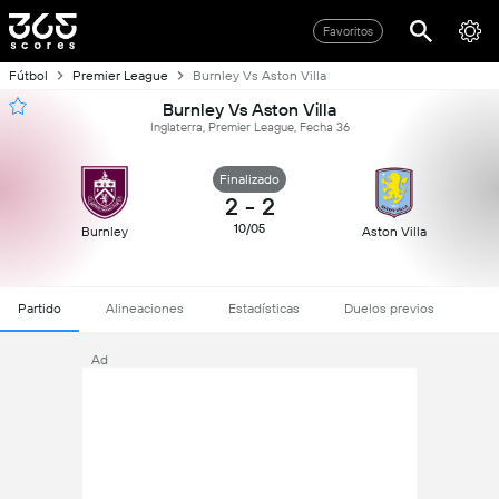
Favoritos
Fútbol
Premier League
Burnley Vs Aston Villa
Burnley Vs Aston Villa
Inglaterra, Premier League, Fecha 36
Finalizado
2
-
2
10/05
Burnley
Aston Villa
Partido
Alineaciones
Estadísticas
Duelos previos
Ad