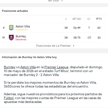
Ver todo
Posiciones actuales
J
GF:GC
+/-
PTS
Aston Villa
4
38
56:49
7
65
Champions
Burnley
19
38
38:75
-37
22
Descenso
Posiciones de La Premier
Información de Burnley Vs Aston Villa hoy
Burnley
vs
Aston Villa
en la
Premier League
, disputado el domingo,
10 de mayo de 2026 en el estadio Turf Moor, terminó con un
marcador de Burnley 2 - 2 Aston Villa.
Si te perdiste los mejores momentos de Burnley vs Aston Villa,
365Scores te ofrece todas las estadísticas del encuentro.
Además, sigue nuestros pronósticos para los próximos partidos de
Fútbol
, con las mejores cuotas de Premier League en las casas de
apuestas más destacadas.