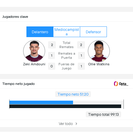
Jugadores clave
Mediocampist
Delantero
Defensor
a
Total
2
2
Remates
Remates a
1
1
Puerta
Zeki Amdouni
Fueras de
Ollie Watkins
0
1
Juego
Tiempo neto jugado
Tiempo neto 51:20
Tiempo total 99:13
Ver todo