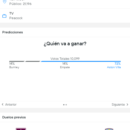
Público: 21,196
TV
Peacock
Predicciones
¿Quién va a ganar?
Votos Totales 10,099
14%
14%
72%
Burnley
Empate
Aston Villa
Anterior
Siguiente
Duelos previos