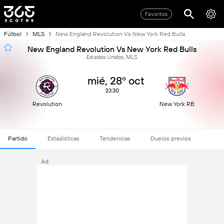
Favoritos
Fútbol
MLS
New England Revolution Vs New York Red Bulls
New England Revolution Vs New York Red Bulls
Estados Unidos, MLS
mié, 28º oct
23:30
Revolution
New York RB
Partido
Estadísticas
Tendencias
Duelos previos
Ad