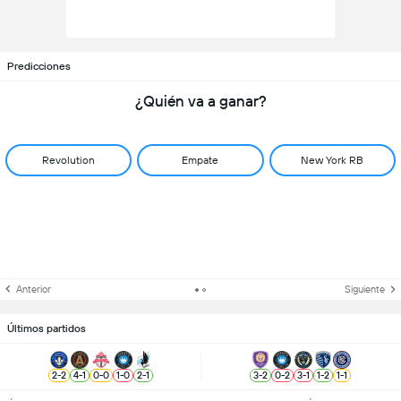
Predicciones
¿Quién va a ganar?
Revolution
Empate
New York RB
Anterior
Siguiente
Últimos partidos
2
-
2
4
-
1
0
-
0
1
-
0
2
-
1
3
-
2
0
-
2
3
-
1
1
-
2
1
-
1