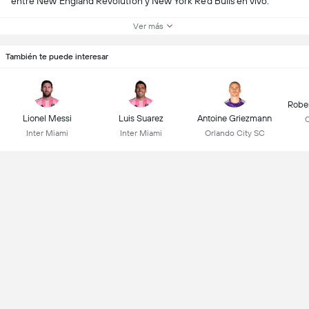
entre New England Revolution y New York Red Bulls en vivo.
Ver más
También te puede interesar
Robe
Lionel Messi
Luis Suarez
Antoine Griezmann
C
Inter Miami
Inter Miami
Orlando City SC