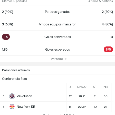
Últimos 5 partidos
Últimos 5 partidos
2 (40%)
Partidos ganados
2 (40%)
3 (60%)
Ambos equipos marcaron
4 (80%)
1.6
Goles convertidos
1.4
1.86
Goles esperados
1.95
Ver todo
Posiciones actuales
Conferencia Este
J
GF:GC
+/-
PTS
Revolution
3
17
28:21
7
30
New York RB
8
18
29:39
-10
25