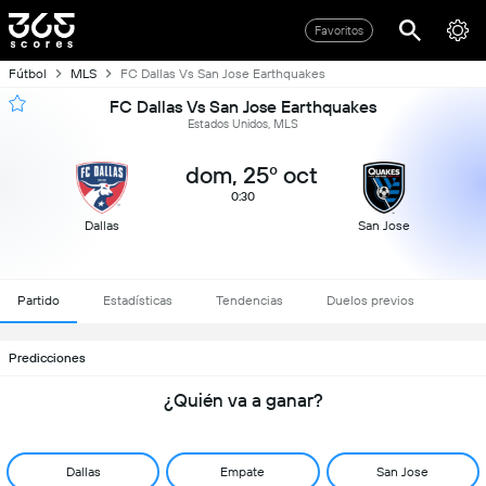
Favoritos
Fútbol
MLS
FC Dallas Vs San Jose Earthquakes
FC Dallas Vs San Jose Earthquakes
Estados Unidos, MLS
dom, 25º oct
0:30
Dallas
San Jose
Partido
Estadísticas
Tendencias
Duelos previos
Predicciones
¿Quién va a ganar?
Dallas
Empate
San Jose