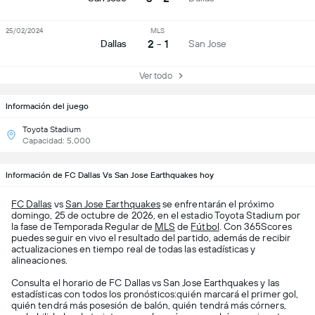
25/02/2024
MLS
2 - 1
Dallas
San Jose
Ver todo
Información del juego
Toyota Stadium
Capacidad: 5,000
Información de FC Dallas Vs San Jose Earthquakes hoy
FC Dallas
vs
San Jose Earthquakes
se enfrentarán el próximo
domingo, 25 de octubre de 2026, en el estadio Toyota Stadium por
la fase de Temporada Regular de
MLS
de
Fútbol
. Con 365Scores
puedes seguir en vivo el resultado del partido, además de recibir
actualizaciones en tiempo real de todas las estadísticas y
alineaciones.
Consulta el horario de FC Dallas vs San Jose Earthquakes y las
estadísticas con todos los pronósticos:quién marcará el primer gol,
quién tendrá más posesión de balón, quién tendrá más córners,