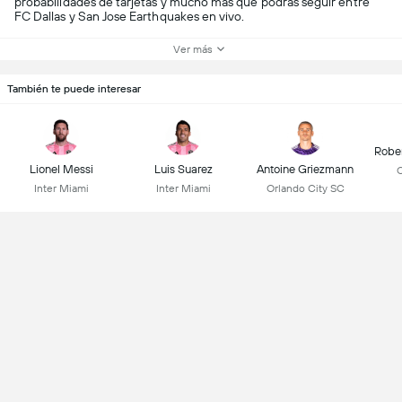
probabilidades de tarjetas y mucho más que podrás seguir entre
FC Dallas y San Jose Earthquakes en vivo.
Ver más
También te puede interesar
Robe
Lionel Messi
Luis Suarez
Antoine Griezmann
C
Inter Miami
Inter Miami
Orlando City SC