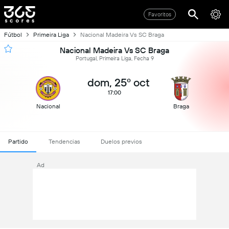
Favoritos
Fútbol
Primeira Liga
Nacional Madeira Vs SC Braga
Nacional Madeira Vs SC Braga
Portugal, Primeira Liga, Fecha 9
dom, 25º oct
17:00
Nacional
Braga
Partido
Tendencias
Duelos previos
Ad