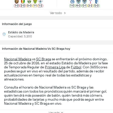
1
-
0
2
-
0
0
-
0
1
-
1
1
-
2
1
-
0
4
-
0
0
-
1
2
-
2
5
-
0
Ver todo
Información del juego
Estádio da Madeira
Capacidad: 5,200
Información de Nacional Madeira Vs SC Braga hoy
Nacional Madeira
vs
SC Braga
se enfrentarán el próximo domingo,
25 de octubre de 2026, en el estadio Estádio da Madeira por la fase
de Temporada Regular de
Primeira Liga
de
Fútbol
. Con 365Scores
puedes seguir en vivo el resultado del partido, además de recibir
actualizaciones en tiempo real de todas las estadísticas y
alineaciones.
Consulta el horario de Nacional Madeira vs SC Braga y las
estadísticas con todos los pronósticos:quién marcará el primer gol,
quién tendrá más posesión de balón, quién tendrá más córners,
probabilidades de tarjetas y mucho más que podrás seguir entre
Nacional Madeira y SC Braga en vivo.
Ver más