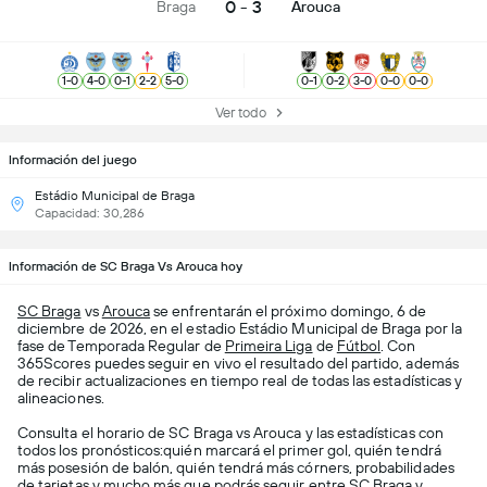
0 - 3
Braga
Arouca
1
-
0
4
-
0
0
-
1
2
-
2
5
-
0
0
-
1
0
-
2
3
-
0
0
-
0
0
-
0
Ver todo
Información del juego
Estádio Municipal de Braga
Capacidad: 30,286
Información de SC Braga Vs Arouca hoy
SC Braga
vs
Arouca
se enfrentarán el próximo domingo, 6 de
diciembre de 2026, en el estadio Estádio Municipal de Braga por la
fase de Temporada Regular de
Primeira Liga
de
Fútbol
. Con
365Scores puedes seguir en vivo el resultado del partido, además
de recibir actualizaciones en tiempo real de todas las estadísticas y
alineaciones.
Consulta el horario de SC Braga vs Arouca y las estadísticas con
todos los pronósticos:quién marcará el primer gol, quién tendrá
más posesión de balón, quién tendrá más córners, probabilidades
de tarjetas y mucho más que podrás seguir entre SC Braga y