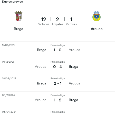
Duelos previos
12
2
1
Victorias
Empates
Victorias
Braga
Arouca
12/04/2026
Primeira Liga
1 - 0
Braga
Arouca
01/12/2025
Primeira Liga
0 - 4
Arouca
Braga
29/03/2025
Primeira Liga
2 - 1
Braga
Arouca
03/11/2024
Primeira Liga
1 - 2
Arouca
Braga
06/04/2024
Primeira Liga