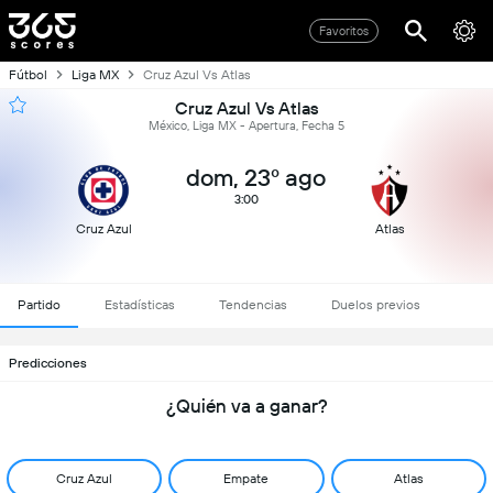
Favoritos
Fútbol
Liga MX
Cruz Azul Vs Atlas
Cruz Azul Vs Atlas
México, Liga MX - Apertura, Fecha 5
dom, 23º ago
3:00
Cruz Azul
Atlas
Partido
Estadísticas
Tendencias
Duelos previos
Predicciones
¿Quién va a ganar?
Cruz Azul
Empate
Atlas