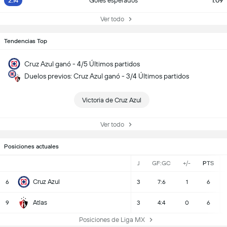
2.14
Goles esperados
1.09
Ver todo
Tendencias Top
Cruz Azul ganó - 4/5 Últimos partidos
Duelos previos: Cruz Azul ganó - 3/4 Últimos partidos
Victoria de Cruz Azul
Ver todo
Posiciones actuales
J
GF:GC
+/-
PTS
Cruz Azul
6
3
7:6
1
6
Atlas
9
3
4:4
0
6
Posiciones de Liga MX