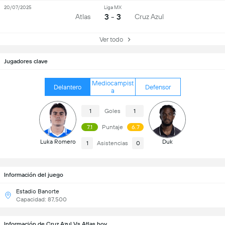
20/07/2025
Liga MX
3 - 3
Atlas
Cruz Azul
Ver todo
Jugadores clave
Mediocampist
Delantero
Defensor
a
1
Goles
1
7.1
Puntaje
6.7
Luka Romero
Duk
1
Asistencias
0
Información del juego
Estadio Banorte
Capacidad: 87,500
Información de Cruz Azul Vs Atlas hoy