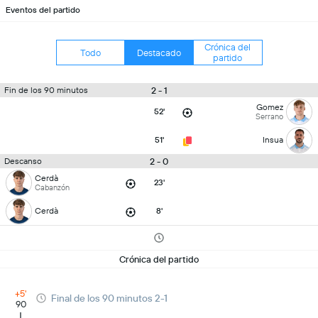
Eventos del partido
Crónica del
Todo
Destacado
partido
2 - 1
Fin de los 90 minutos
Gomez
52'
Serrano
51'
Insua
2 - 0
Descanso
Cerdà
23'
Cabanzón
Cerdà
8'
Crónica del partido
+5'
Final de los 90 minutos 2-1
90