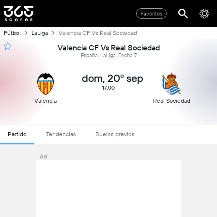
Favoritos
Fútbol
LaLiga
Valencia CF Vs Real Sociedad
Valencia CF Vs Real Sociedad
España, LaLiga, Fecha 7
dom, 20º sep
17:00
Valencia
Real Sociedad
Partido
Tendencias
Duelos previos
Ad