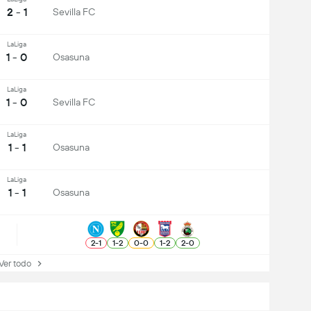
2 - 1
Sevilla FC
LaLiga
1 - 0
Osasuna
LaLiga
1 - 0
Sevilla FC
LaLiga
1 - 1
Osasuna
LaLiga
1 - 1
Osasuna
2
-
1
1
-
2
0
-
0
1
-
2
2
-
0
r todo