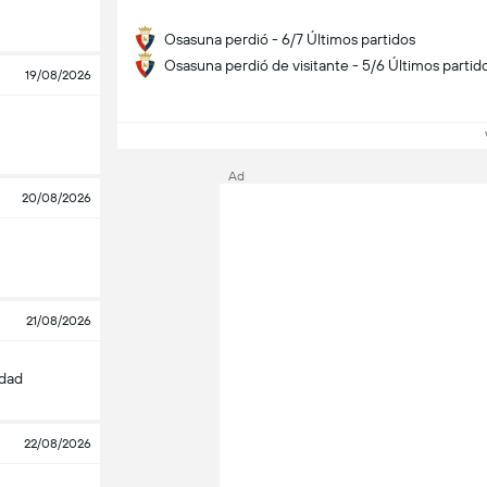
Osasuna perdió - 6/7 Últimos partidos
Osasuna perdió de visitante - 5/6 Últimos partid
19/08/2026
Ve
Ad
20/08/2026
21/08/2026
edad
22/08/2026