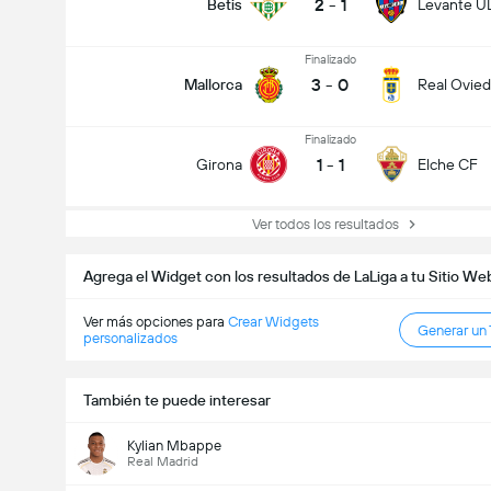
2
-
1
Betis
Levante U
Finalizado
3
-
0
Mallorca
Real Ovie
Finalizado
1
-
1
Girona
Elche CF
Ver todos los resultados
Agrega el Widget con los resultados de LaLiga a tu Sitio We
Ver más opciones para
Crear Widgets
Generar un
personalizados
También te puede interesar
Kylian Mbappe
Real Madrid