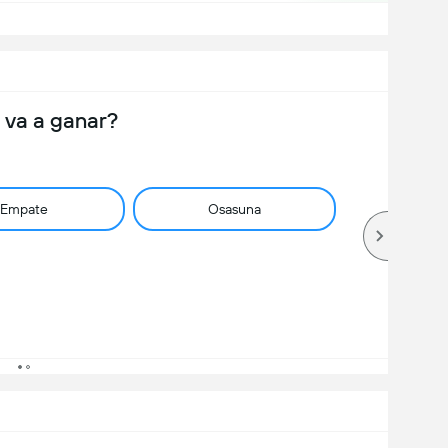
 va a ganar?
Empate
Osasuna