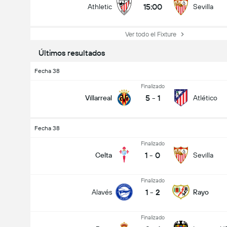
15:00
Athletic
Sevilla
Ver todo el Fixture
Últimos resultados
Fecha 38
Finalizado
5
-
1
Villarreal
Atlético
Fecha 38
Finalizado
1
-
0
Celta
Sevilla
Finalizado
1
-
2
Alavés
Rayo
Finalizado