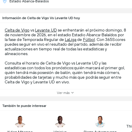
Estadio Abanca-Balaídos
Información de Celta de Vigo Vs Levante UD hoy
Celta de Vigo
vs
Levante UD
se enfrentarán el próximo domingo, 8
de noviembre de 2026, en el estadio Estadio Abanca-Balaídos por
la fase de Temporada Regular de
LaLiga
de
Fútbol
. Con 365Scores
puedes seguir en vivo el resultado del partido, además de recibir
actualizaciones en tiempo real de todas las estadísticas y
alineaciones.
Consulta el horario de Celta de Vigo vs Levante UD y las
estadísticas con todos los pronósticos:quién marcará el primer gol,
quién tendrá más posesión de balón, quién tendrá más córners,
probabilidades de tarjetas y mucho más que podrás seguir entre
Celta de Vigo y Levante UD en vivo.
Ver más
También te puede interesar
Thi