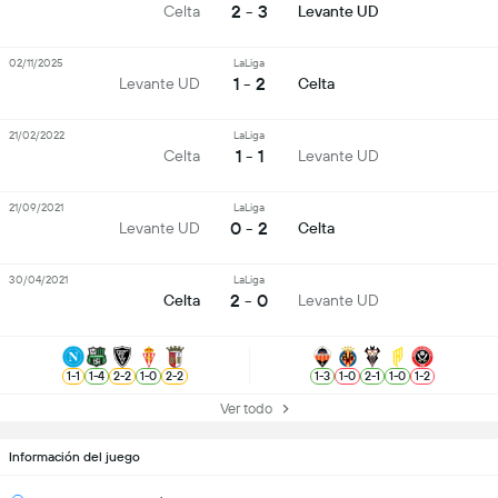
2 - 3
Celta
Levante UD
02/11/2025
LaLiga
1 - 2
Levante UD
Celta
21/02/2022
LaLiga
1 - 1
Celta
Levante UD
21/09/2021
LaLiga
0 - 2
Levante UD
Celta
30/04/2021
LaLiga
2 - 0
Celta
Levante UD
1
-
1
1
-
4
2
-
2
1
-
0
2
-
2
1
-
3
1
-
0
2
-
1
1
-
0
1
-
2
Ver todo
Información del juego