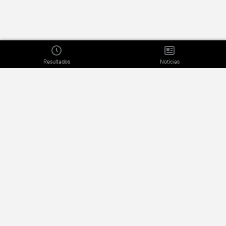
Resultados
Noticias