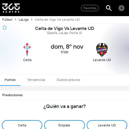
Favoritos
Fútbol
LaLiga
Celta de Vigo Vs Levante UD
Celta de Vigo Vs Levante UD
España, LaLiga, Fecha 12
dom, 8º nov
17:00
Celta
Levante UD
Partido
Tendencias
Duelos previos
Predicciones
¿Quién va a ganar?
Celta
Empate
Levante UD