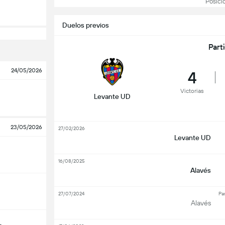
Posicio
Duelos previos
Part
24/05/2026
4
Victorias
Levante UD
23/05/2026
27/02/2026
Levante UD
16/08/2025
Alavés
27/07/2024
Pa
Alavés