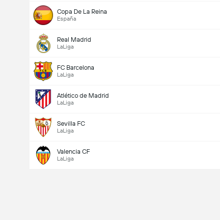
Copa De La Reina
España
Real Madrid
LaLiga
FC Barcelona
LaLiga
Atlético de Madrid
LaLiga
Sevilla FC
LaLiga
Valencia CF
LaLiga