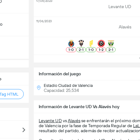
D
17/06/2023
Levante UD
11/06/2023
do
Alavés
1
-
0
2
-
1
1
-
0
1
-
2
2
-
1
Ve
Información del juego
b
Estadio Ciudad de Valencia
Capacidad: 25,534
 Tag HTML
Información de Levante UD Vs Alavés hoy
Levante UD
vs
Alavés
se enfrentarán el próximo domi
de Valencia por la fase de Temporada Regular de
LaL
resultado del partido, además de recibir actualizacion