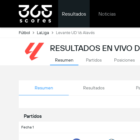
Resultados
Noticias
Fútbol
LaLiga
Levante UD Vs Alavés
RESULTADOS EN VIVO D
Resumen
Partidos
Posiciones
Resumen
Resultados
Pa
Partidos
Fecha 1