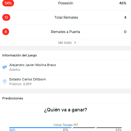
54%
Posesión
46%
13
Total Remates
4
8
Remates a Puerta
0
Ver todo
Información del juego
Alejandro Javier Molina Bravo
Árbitro
Estadio Carlos Dittborn
Público: 2,259
Predicciones
¿Quién va a ganar?
Votos Totales 197
56%
21%
23%