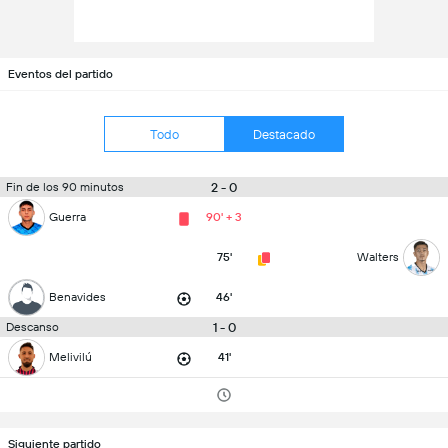
Eventos del partido
Todo
Destacado
2 - 0
Fin de los 90 minutos
Guerra
90' + 3
75'
Walters
Benavides
46'
1 - 0
Descanso
Melivilú
41'
Siguiente partido