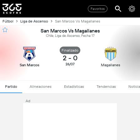
Favoritos
Fútbol
Liga de Ascenso
San Marcos Vs Magallanes
San Marcos Vs Magallanes
Chile, Liga de Ascenso, Fecha 17
Finalizado
2
-
0
26/07
San Marcos
Magallanes
Partido
Alineaciones
Estadísticas
Tendencias
Notici
Ad