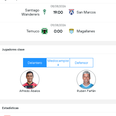
08/08/2026
Santiago
19:00
San Marcos
Wanderers
09/08/2026
0:00
Temuco
Magallanes
Jugadores clave
Mediocampist
Delantero
Defensor
a
Alfredo Ábalos
Ruben Farfán
Estadísticas