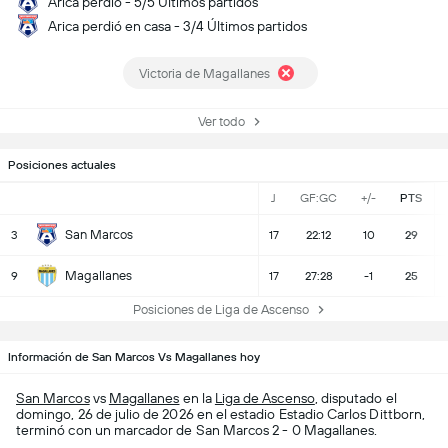
Arica perdió - 5/5 Últimos partidos
Arica perdió en casa - 3/4 Últimos partidos
Victoria de Magallanes
Ver todo
Posiciones actuales
J
GF:GC
+/-
PTS
San Marcos
3
17
22:12
10
29
Magallanes
9
17
27:28
-1
25
Posiciones de Liga de Ascenso
Información de San Marcos Vs Magallanes hoy
San Marcos
vs
Magallanes
en la
Liga de Ascenso
, disputado el
domingo, 26 de julio de 2026 en el estadio Estadio Carlos Dittborn,
terminó con un marcador de San Marcos 2 - 0 Magallanes.