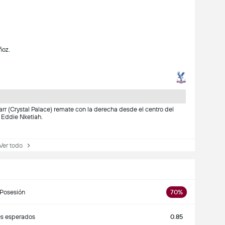
ñoz.
Sarr (Crystal Palace) remate con la derecha desde el centro del
e Eddie Nketiah.
r todo
Posesión
70%
s esperados
0.85