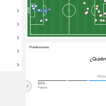
Predicciones
¿Quién
Votos 
80%
20%
Más de
Palace