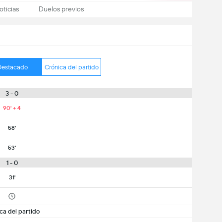
oticias
Duelos previos
Destacado
Crónica del partido
3 - 0
90' + 4
58'
53'
1 - 0
31'
ca del partido