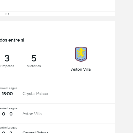
idos entre si
3
5
Empates
Victorias
Aston Villa
emier League
15:00
Crystal Palace
emier League
0 - 0
Aston Villa
emier League