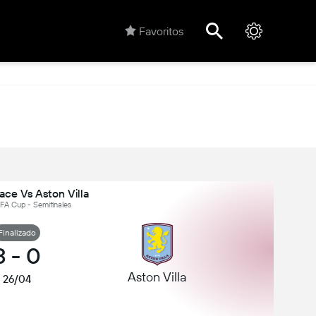
Favoritos
ace Vs Aston Villa
, FA Cup - Semifinales
Finalizado
3
-
0
Aston Villa
26/04