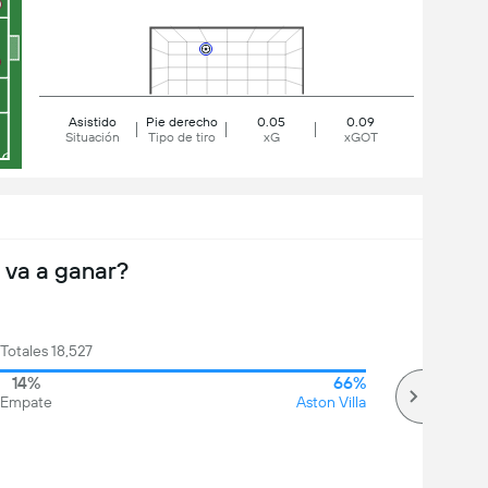
Asistido
Pie derecho
0.05
0.09
Situación
Tipo de tiro
xG
xGOT
 va a ganar?
Totales 18,527
14%
66%
Empate
Aston Villa