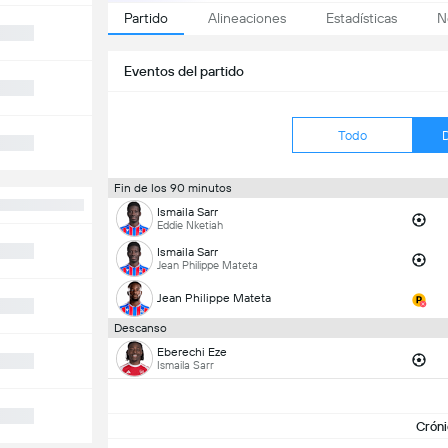
Partido
Alineaciones
Estadísticas
N
Eventos del partido
Todo
Fin de los 90 minutos
Ismaila Sarr
Eddie Nketiah
Ismaila Sarr
Jean Philippe Mateta
Jean Philippe Mateta
Descanso
Eberechi Eze
Ismaila Sarr
Cróni