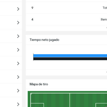
9
To
4
Rema
Ve
Tiempo neto jugado
Ve
Mapa de tiro