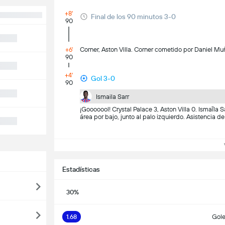
+8'
Final de los 90 minutos 3-0
90
+6'
Corner, Aston Villa. Corner cometido por Daniel Mu
90
+4'
Gol 3-0
90
Ismaila Sarr
¡Gooooool! Crystal Palace 3, Aston Villa 0. Ismaïla 
área por bajo, junto al palo izquierdo. Asistencia d
Ve
Estadísticas
30%
1.68
Gole