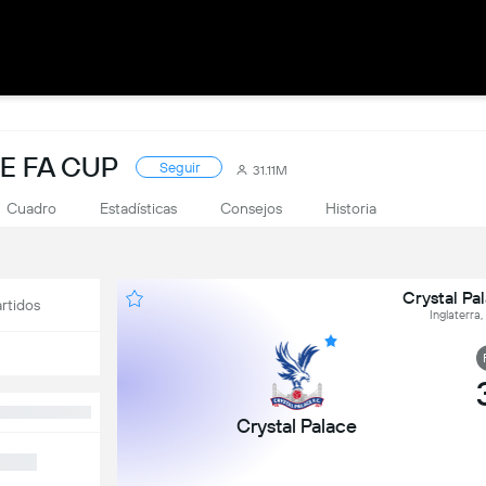
E FA CUP
Seguir
31.11M
Cuadro
Estadísticas
Consejos
Historia
Crystal Pal
rtidos
Inglaterra
Crystal Palace