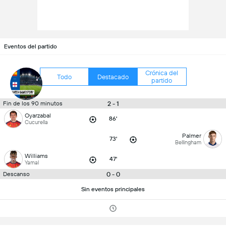
Eventos del partido
Crónica del
Todo
Destacado
partido
2 - 1
Fin de los 90 minutos
Oyarzabal
86'
Cucurella
Palmer
73'
Bellingham
Williams
47'
Yamal
0 - 0
Descanso
Sin eventos principales