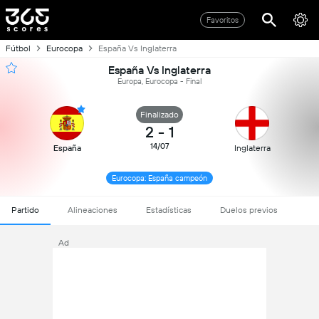
Favoritos
Fútbol
Eurocopa
España Vs Inglaterra
España Vs Inglaterra
Europa, Eurocopa - Final
Finalizado
2
-
1
14/07
España
Inglaterra
Eurocopa: España campeón
Partido
Alineaciones
Estadísticas
Duelos previos
Ad