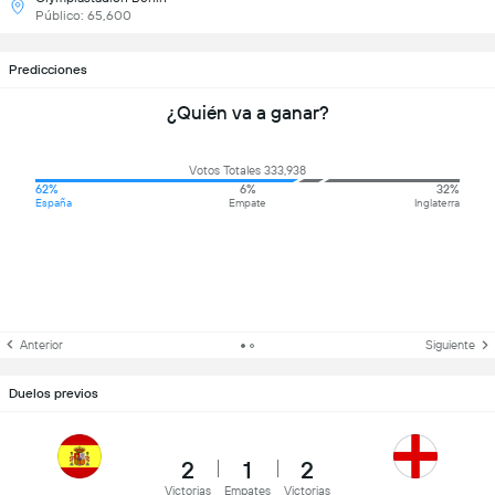
Público: 65,600
Predicciones
¿Quién va a ganar?
Votos Totales 333,938
62%
6%
32%
España
Empate
Inglaterra
Anterior
Siguiente
Duelos previos
2
1
2
Victorias
Empates
Victorias