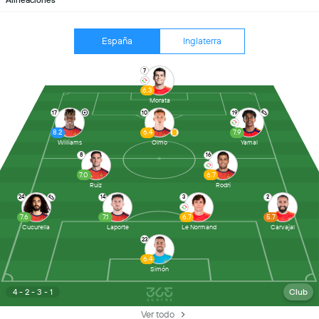
Alineaciones
España
Inglaterra
7
6.3
Morata
17
10
19
8.2
6.4
7.9
Williams
Olmo
Yamal
8
16
7.0
6.7
Ruiz
Rodri
24
14
3
2
7.6
7.1
6.7
5.7
Cucurella
Laporte
Le Normand
Carvajal
23
6.4
Simón
4 - 2 - 3 - 1
Club
Ver todo