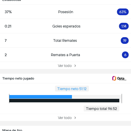
37%
Posesión
63%
0.21
Goles esperados
1.14
7
Total Remates
19
2
Remates a Puerta
6
Ver todo
Tiempo neto jugado
Tiempo neto 51:12
Tiempo total 96:52
Ver todo
Mapa de tiro