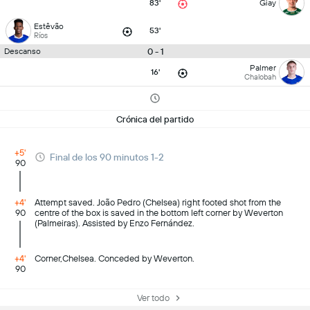
83'
Giay
Estêvão
53'
Ríos
0 - 1
Descanso
Palmer
16'
Chalobah
Crónica del partido
+5'
Final de los 90 minutos 1-2
90
+4'
Attempt saved. João Pedro (Chelsea) right footed shot from the
90
centre of the box is saved in the bottom left corner by Weverton
(Palmeiras). Assisted by Enzo Fernández.
+4'
Corner,Chelsea. Conceded by Weverton.
90
Ver todo