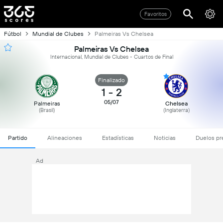
Favoritos
Fútbol
Mundial de Clubes
Palmeiras Vs Chelsea
Palmeiras Vs Chelsea
Internacional, Mundial de Clubes - Cuartos de Final
Finalizado
1
-
2
05/07
Palmeiras
Chelsea
(Brasil)
(Inglaterra)
Partido
Alineaciones
Estadísticas
Noticias
Duelos pr
Ad