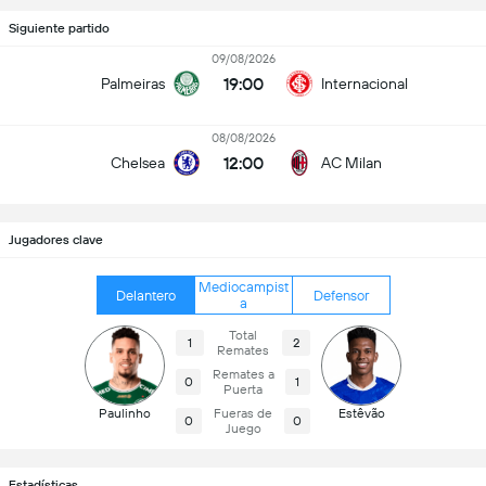
Siguiente partido
09/08/2026
19:00
Palmeiras
Internacional
08/08/2026
12:00
Chelsea
AC Milan
Jugadores clave
Mediocampist
Delantero
Defensor
a
Total
1
2
Remates
Remates a
0
1
Puerta
Paulinho
Fueras de
Estêvão
0
0
Juego
Estadísticas