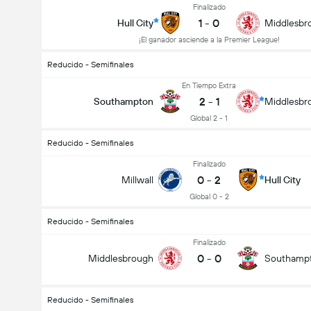
Finalizado
1
-
0
Hull City
Middlesbr
¡El ganador asciende a la Premier League!
Reducido - Semifinales
En Tiempo Extra
2
-
1
Southampton
Middlesbr
Global 2 - 1
Reducido - Semifinales
Finalizado
0
-
2
Millwall
Hull City
Global 0 - 2
Reducido - Semifinales
Finalizado
0
-
0
Middlesbrough
Southamp
Reducido - Semifinales