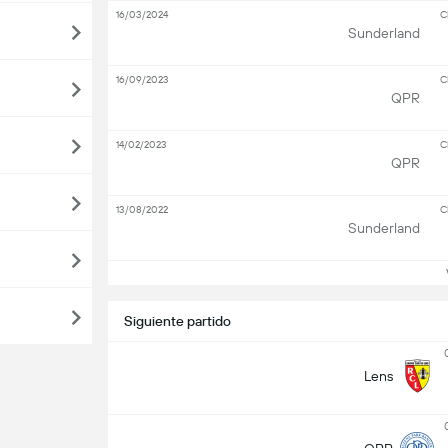
16/03/2024
C
Sunderland
16/09/2023
C
QPR
14/02/2023
C
QPR
13/08/2022
C
Sunderland
Ve
Siguiente partido
Lens