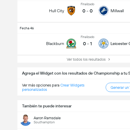
Finalizado
0
-
0
Hull City
Millwall
Fecha 46
Finalizado
0
-
1
Goles en el partido (2.5)
Blackburn
Leicester 
Ver todos los resultados
Agrega el Widget con los resultados de Championship a tu 
Ver más opciones para
Crear Widgets
Generar un
personalizados
También te puede interesar
Aaron Ramsdale
Southampton