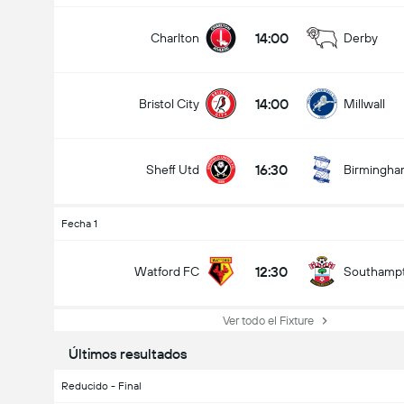
14:00
Charlton
Derby
14:00
Bristol City
Millwall
16:30
Sheff Utd
Birmingh
Fecha 1
12:30
Watford FC
Southamp
Ver todo el Fixture
Últimos resultados
Reducido - Final