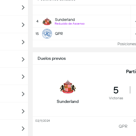
Sunderland
4
Reducido de Ascenso
QPR
15
Posiciones
Duelos previos
Part
5
Victorias
Sunderland
02/11/2024
C
QPR