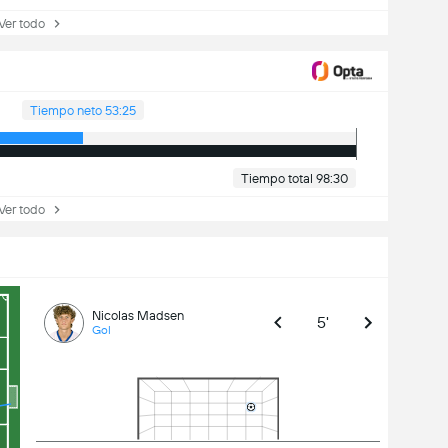
r todo
Tiempo neto 53:25
Tiempo total 98:30
r todo
Nicolas Madsen
5'
Gol