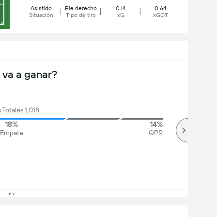
Asistido
Pie derecho
0.14
0.64
Situación
Tipo de tiro
xG
xGOT
 va a ganar?
 Totales 1,018
18%
14%
Empate
QPR