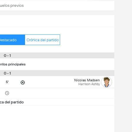
uelos previos
Destacado
Crónica del partido
0 - 1
ntos principales
0 - 1
Nicolas Madsen
5'
Harrison Ashby
ca del partido