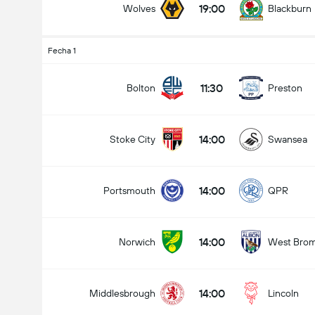
19:00
Wolves
Blackburn
Fecha 1
11:30
Bolton
Preston
14:00
Stoke City
Swansea
14:00
Portsmouth
QPR
14:00
Norwich
West Bro
14:00
Middlesbrough
Lincoln