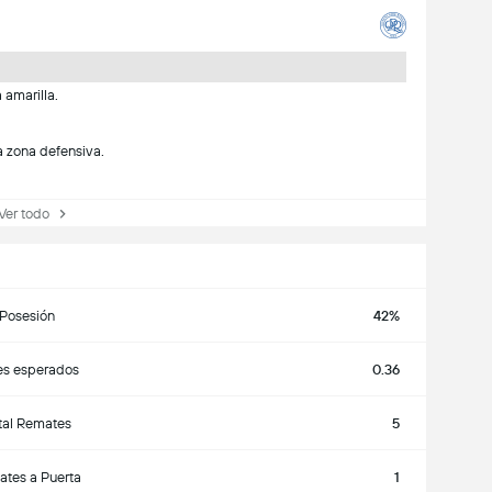
 amarilla.
a zona defensiva.
r todo
Posesión
42%
es esperados
0.36
tal Remates
5
tes a Puerta
1