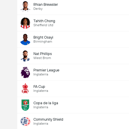
Rhian Brewster
Derby
Tahith Chong
Sheffield Utd
Bright Osayi
Birmingham
Nat Phillips
West Brom
Premier League
Inglaterra
FA Cup
Inglaterra
Copa de la liga
Inglaterra
Community Shield
Inglaterra