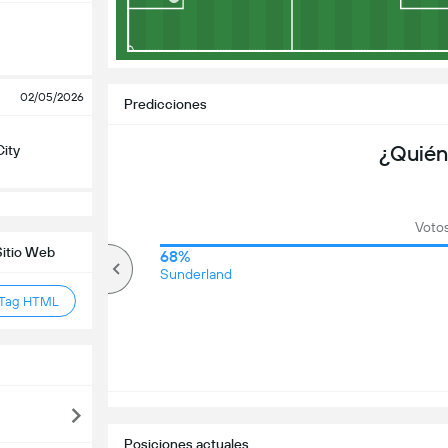
02/05/2026
Predicciones
¿Quién
City
Votos
Sitio Web
77%
68%
Más de
Sunderland
 Tag HTML
Posiciones actuales