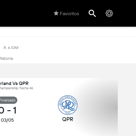
Favoritos
6.53M
Historia
rland Vs QPR
Championship, Fecha 46
Finalizado
0
-
1
QPR
03/05