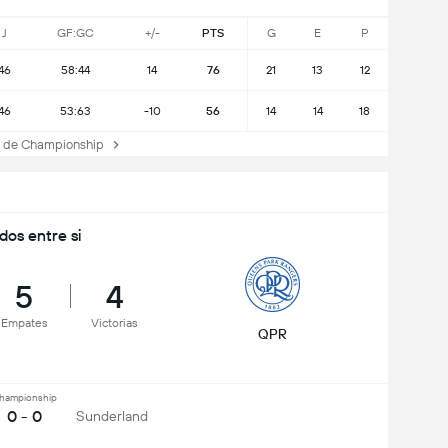
J
GF:GC
+/-
PTS
G
E
P
46
58:44
14
76
21
13
12
46
53:63
-10
56
14
14
18
 de Championship
idos entre si
5
4
Empates
Victorias
QPR
hampionship
0 - 0
Sunderland