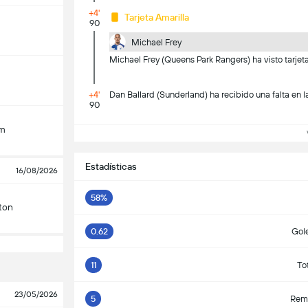
+4'
Tarjeta Amarilla
90
Michael Frey
Michael Frey (Queens Park Rangers) ha visto tarjeta
+4'
Dan Ballard (Sunderland) ha recibido una falta en l
90
am
Ve
Estadísticas
16/08/2026
58%
ton
0.62
Gol
11
To
23/05/2026
5
Rema