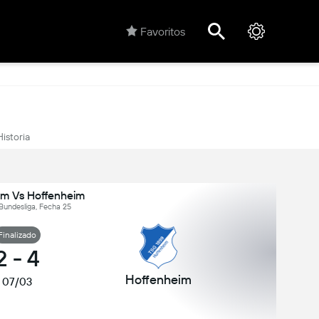
Favoritos
Historia
im Vs Hoffenheim
Bundesliga, Fecha 25
Finalizado
2
-
4
Hoffenheim
07/03