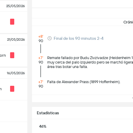
25/05/2026
Cróni
+8'
Final de los 90 minutos 2-4
21/05/2026
90
orn
+7'
Remate fallado por Budu Zivzivadze (Heidenheim 1
90
muy cerca del palo izquierdo pero se marchó ligera
área tras botar una falta.
16/05/2026
+7'
Falta de Alexander Prass (1899 Hoffenheim).
90
m
Ve
Estadísticas
46%