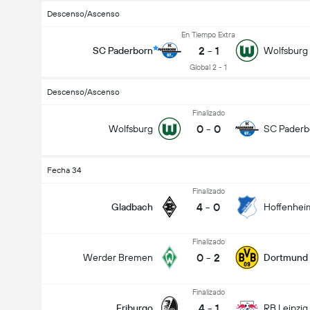
Descenso/Ascenso
En Tiempo Extra
2
-
1
SC Paderborn
Wolfsburg
Global 2 - 1
Descenso/Ascenso
Finalizado
0
-
0
Wolfsburg
SC Paderb
Fecha 34
Finalizado
4
-
0
Gladbach
Hoffenhei
Finalizado
0
-
2
Werder Bremen
Dortmund
Finalizado
4
-
1
Friburgo
RB Leipzig