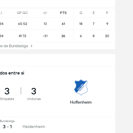
J
GF:GC
+/-
PTS
G
E
P
34
65:52
13
61
18
7
9
34
41:72
-31
26
6
8
20
s de Bundesliga
idos entre si
3
3
Empates
Victorias
Hoffenheim
Bundesliga
3 - 1
Heidenheim