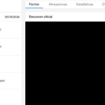
Partido
Alineaciones
Estadísticas
D
Resumen oficial
29/08/2026
n
m
orn