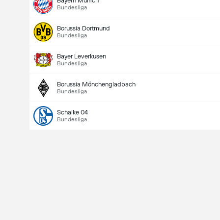
Bayern Munich
Bundesliga
Borussia Dortmund
Bundesliga
Bayer Leverkusen
Bundesliga
Goles en el partido (2.5)
Borussia Mönchengladbach
Bundesliga
Schalke 04
Bundesliga