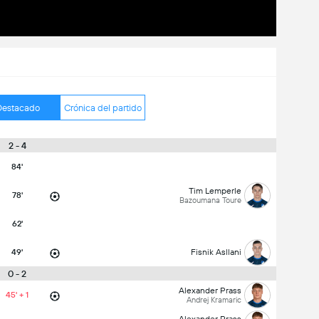
Destacado
Crónica del partido
2 - 4
84'
Tim Lemperle
78'
Bazoumana Toure
62'
49'
Fisnik Asllani
0 - 2
Alexander Prass
45' + 1
Andrej Kramaric
Alexander Prass