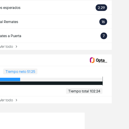
es esperados
2.29
tal Remates
16
tes a Puerta
7
r todo
Tiempo neto 51:25
Tiempo total 102:24
r todo