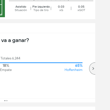
Asistido
Pie izquierdo
0.03
0.05
Situación
Tipo de tiro
xG
xGOT
 va a ganar?
 Totales 6,244
18%
65%
Empate
Hoffenheim