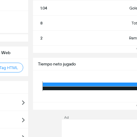
1.04
Gol
8
To
2
Rema
Ve
io Web
Tiempo neto jugado
 Tag HTML
Ve
Ad