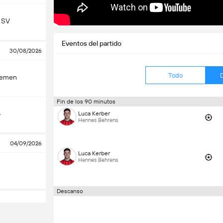
 SV
Eventos del partido
30/08/2026
Todo
remen
Fin de los 90 minutos
4
Luca Kerber
Hennes Behrens
04/09/2026
Luca Kerber
Hennes Behrens
Descanso