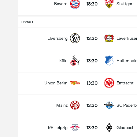
18:30
Bayern
Stuttgart
Fecha 1
13:30
Elversberg
Leverkuse
13:30
Köln
Hoffenhei
13:30
Union Berlin
Eintracht
13:30
Mainz
SC Paderb
13:30
RB Leipzig
Gladbach