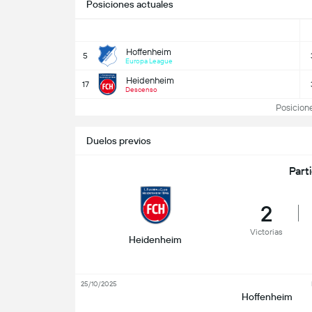
Posiciones actuales
Hoffenheim
5
Europa League
Heidenheim
17
Descenso
Posicione
Duelos previos
Part
2
Victorias
Heidenheim
25/10/2025
Hoffenheim