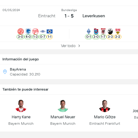
05/05/2024
Bundesliga
1 - 5
Eintracht
Leverkusen
3
-
0
4
-
0
1
-
3
0
-
7
1
-
1
0
-
1
3
-
0
1
-
7
3
-
3
2
-
2
Ver todo
Información del juego
BayArena
Capacidad: 30,210
También te puede interesar
Jo
Harry Kane
Manuel Neuer
Mario Götze
Ba
Bayern Munich
Bayern Munich
Eintracht Frankfurt