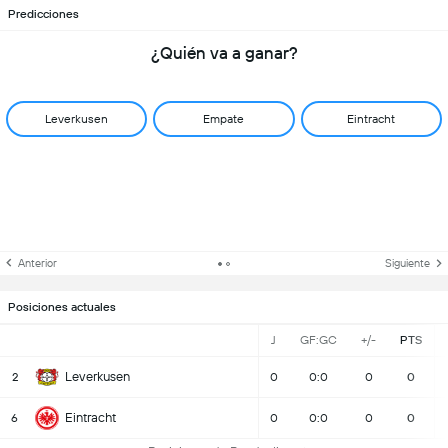
Predicciones
¿Quién va a ganar?
Leverkusen
Empate
Eintracht
Anterior
Siguiente
Posiciones actuales
J
GF:GC
+/-
PTS
Leverkusen
2
0
0:0
0
0
Eintracht
6
0
0:0
0
0