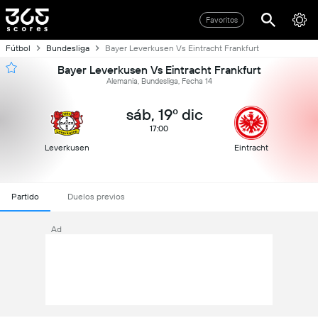
Favoritos
Fútbol
Bundesliga
Bayer Leverkusen Vs Eintracht Frankfurt
Bayer Leverkusen Vs Eintracht Frankfurt
Alemania, Bundesliga, Fecha 14
sáb, 19º dic
17:00
Leverkusen
Eintracht
Partido
Duelos previos
Ad