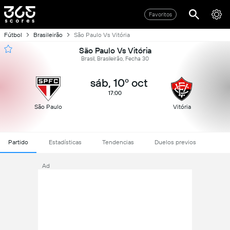
Favoritos
Fútbol
Brasileirão
São Paulo Vs Vitória
São Paulo Vs Vitória
Brasil, Brasileirão, Fecha 30
sáb, 10º oct
17:00
São Paulo
Vitória
Partido
Estadísticas
Tendencias
Duelos previos
Ad