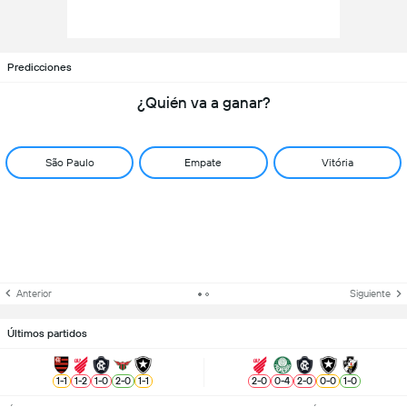
Predicciones
¿Quién va a ganar?
São Paulo
Empate
Vitória
Anterior
Siguiente
Últimos partidos
1
-
1
1
-
2
1
-
0
2
-
0
1
-
1
2
-
0
0
-
4
2
-
0
0
-
0
1
-
0