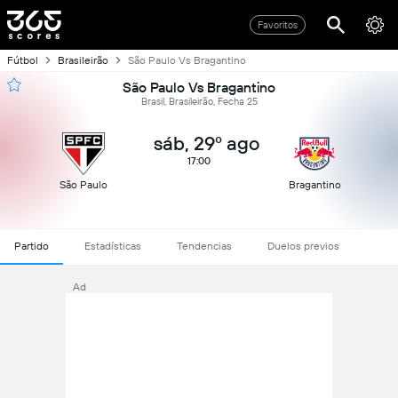
Favoritos
Fútbol
Brasileirão
São Paulo Vs Bragantino
São Paulo Vs Bragantino
Brasil, Brasileirão, Fecha 25
sáb, 29º ago
17:00
São Paulo
Bragantino
Partido
Estadísticas
Tendencias
Duelos previos
Ad