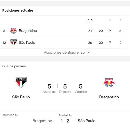
Posiciones actuales
PTS
J
G
+/-
Bragantino
6
31
20
9
6
São Paulo
12
26
20
7
2
Posiciones de Brasileirão
Duelos previos
5
5
5
Victorias
Empates
Victorias
São Paulo
Bragantino
15/03/2026
Brasileirão
1 - 2
Bragantino
São Paulo