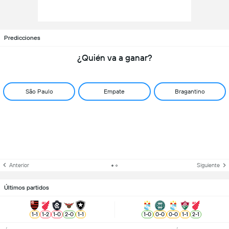
Predicciones
¿Quién va a ganar?
São Paulo
Empate
Bragantino
Anterior
Siguiente
Últimos partidos
1
-
1
1
-
2
1
-
0
2
-
0
1
-
1
1
-
0
0
-
0
0
-
0
1
-
1
2
-
1