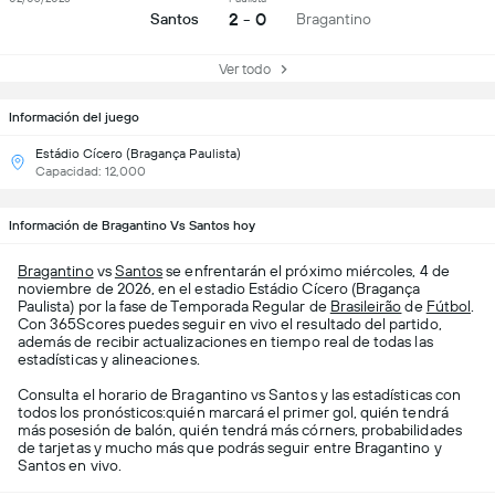
2 - 0
Santos
Bragantino
Ver todo
Información del juego
Estádio Cícero (Bragança Paulista)
Capacidad: 12,000
Información de Bragantino Vs Santos hoy
Bragantino
vs
Santos
se enfrentarán el próximo miércoles, 4 de
noviembre de 2026, en el estadio Estádio Cícero (Bragança
Paulista) por la fase de Temporada Regular de
Brasileirão
de
Fútbol
.
Con 365Scores puedes seguir en vivo el resultado del partido,
además de recibir actualizaciones en tiempo real de todas las
estadísticas y alineaciones.
Consulta el horario de Bragantino vs Santos y las estadísticas con
todos los pronósticos:quién marcará el primer gol, quién tendrá
más posesión de balón, quién tendrá más córners, probabilidades
de tarjetas y mucho más que podrás seguir entre Bragantino y
Santos en vivo.