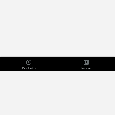
Resultados
Noticias