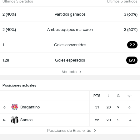
Últimos 5 partidos
Últimos 5 partidos
2 (40%)
Partidos ganados
3 (60%)
2 (40%)
Ambos equipos marcaron
3 (60%)
1
Goles convertidos
2.2
1.28
Goles esperados
1.93
Ver todo
Posiciones actuales
PTS
J
G
+/-
Bragantino
6
31
20
9
6
Santos
16
22
20
5
-4
Posiciones de Brasileirão