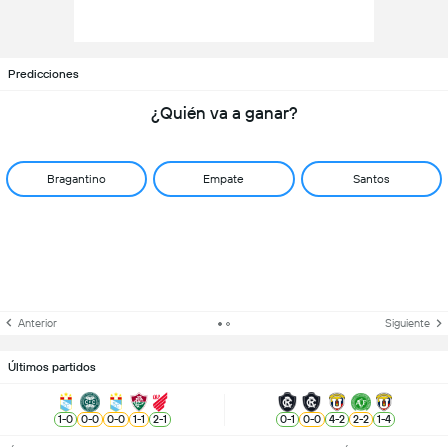
Predicciones
¿Quién va a ganar?
Bragantino
Empate
Santos
Anterior
Siguiente
Últimos partidos
1
-
0
0
-
0
0
-
0
1
-
1
2
-
1
0
-
1
0
-
0
4
-
2
2
-
2
1
-
4