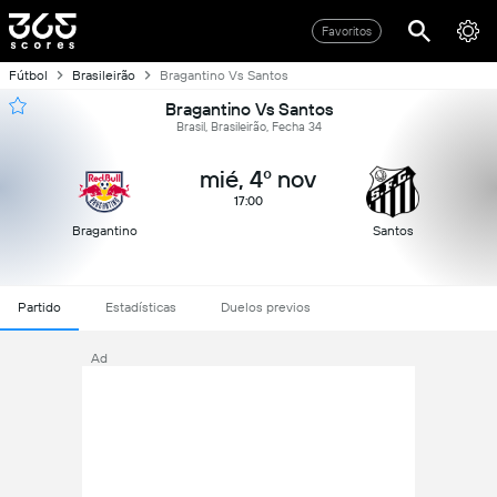
Favoritos
Fútbol
Brasileirão
Bragantino Vs Santos
Bragantino Vs Santos
Brasil, Brasileirão, Fecha 34
mié, 4º nov
17:00
Bragantino
Santos
Partido
Estadísticas
Duelos previos
Ad