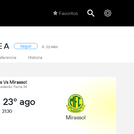
Favoritos
E A
Seguir
52.44M
sferencia
Historia
s Vs Mirassol
rasileirão, Fecha 24
 23º ago
21:30
Mirassol