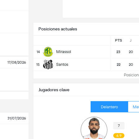
Posiciones actuales
PTS
J
Mirassol
14
23
20
17/08/2026
Santos
15
22
20
Posiciones
Jugadores clave
Delantero
Me
31/07/2026
7
6.9