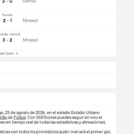
3 - 0
Santos
Paulista
2 - 1
Mirassol
ileirão - Série B
3 - 2
Mirassol
r todo
o, 23 de agosto de 2026, en el estadio Estádio Urbano
irão
de
Fútbol
. Con 365Scores puedes seguir en vivo el
es en tiempo real de todas las estadísticas y alineaciones.
ísticas con todos los pronósticos:quién marcará el primer gol,