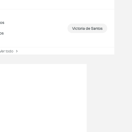
mos
Victoria de Santos
dos
r todo