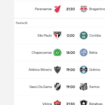
21:30
Paranaense
Bragantin
Fecha 23
0:00
São Paulo
Coritiba
14:00
Chapecoense
Bahia
19:00
Atlético Mineiro
Grêmio
19:00
Vasco Da Gama
Santos
21:30
Vitória
Botafogo