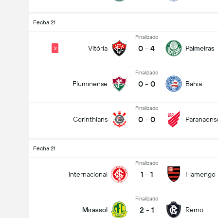
Fecha 21
Finalizado
0
-
4
Vitória
Palmeiras
2
Finalizado
0
-
0
Fluminense
Bahia
Finalizado
0
-
0
Corinthians
Paranaens
Fecha 21
Finalizado
1
-
1
Internacional
Flamengo
Finalizado
2
-
1
Mirassol
Remo