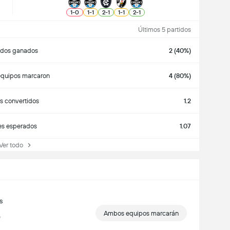
1
-
0
1
-
1
2
-
1
1
-
1
2
-
1
Últimos 5 partidos
idos ganados
2 (40%)
quipos marcaron
4 (80%)
s convertidos
1.2
es esperados
1.07
r todo
s
Ambos equipos marcarán
0