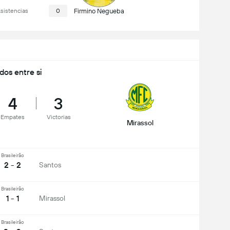
sistencias
0
Firmino Negueba
idos entre si
4
3
Empates
Victorias
Mirassol
Brasileirão
2 - 2
Santos
Brasileirão
1 - 1
Mirassol
Brasileirão