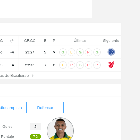
G
+/-
GF:GC
E
P
Últimas
Siguiente
6
-4
23:27
5
9
G
E
G
P
G
5
-4
29:33
7
8
E
P
G
P
P
 de Brasileirão
diocampista
Defensor
Goles
2
Puntaje
7.2