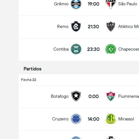
19:00
Grêmio
São Paulo
21:30
Remo
Atlético M
Goles en el partido (2.5)
23:30
Coritiba
Chapecoe
Menos de
Más de
Partidos
Fecha 22
0:00
Botafogo
Fluminens
14:00
Cruzeiro
Mirassol