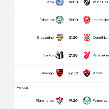
19:00
Bahia
Vasco Da 
19:00
Palmeiras
Internacio
21:30
Bragantino
Corinthian
21:30
Santos
Paranaens
22:30
Flamengo
Vitória
Fecha 23
19:30
Fluminense
Palmeiras