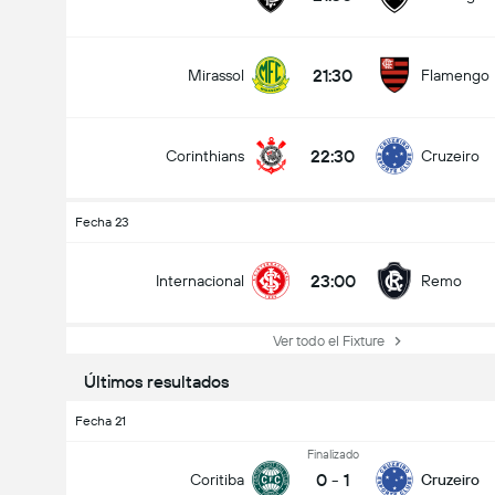
21:30
Mirassol
Flamengo
22:30
Corinthians
Cruzeiro
Fecha 23
23:00
Internacional
Remo
Ver todo el Fixture
Últimos resultados
Fecha 21
Finalizado
0
-
1
Coritiba
Cruzeiro