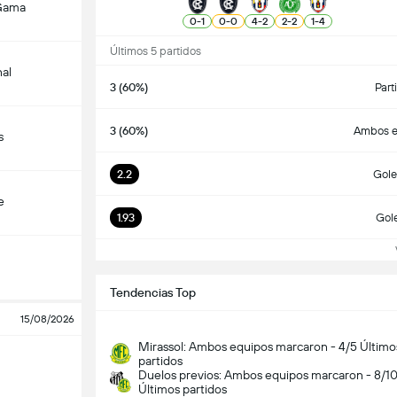
Gama
0
-
1
0
-
0
4
-
2
2
-
2
1
-
4
Últimos 5 partidos
nal
3 (60%)
Part
3 (60%)
Ambos e
s
2.2
Gole
e
1.93
Gol
Ve
Tendencias Top
15/08/2026
Mirassol: Ambos equipos marcaron - 4/5 Último
partidos
Duelos previos: Ambos equipos marcaron - 8/1
Últimos partidos