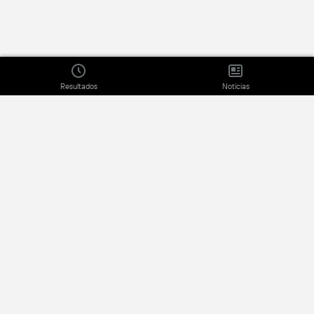
Resultados
Noticias