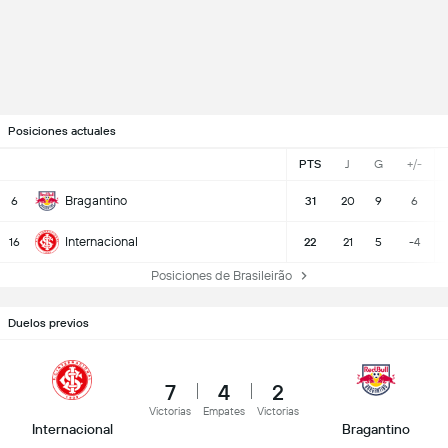
Posiciones actuales
PTS
J
G
+/-
Bragantino
6
31
20
9
6
Internacional
16
22
21
5
-4
Posiciones de Brasileirão
Duelos previos
7
4
2
Victorias
Empates
Victorias
Internacional
Bragantino